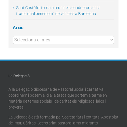
Sant Cristòfol torna a reunir els conductors en la
tradicional benedicció de vehicles a Barcelona
Arxiu
Arxius
La Delegació
A la Delegació diocesana de Pastoral Social i caritativa
coordinem i posem al dia la tasca que portem a terme en
matèria de temes socials i de caritat els religiosos, laics i
preveres.
La Delegació està formada pel Secretariats i entitats: Apostolat
del mar, Càritas, Secretariat pastoral amb migrants,