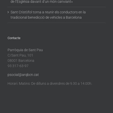
de l’Església davant d’un món canviant»
Sant Cristòfol torna a reunir els conductors en la
tradicional benedicció de vehicles a Barcelona
Contacte
Parròquia de Sant Pau
C/Sant Pau, 101
08001 Barcelona
93 317-63-97
psocial@arqbcn.cat
Horari: Matins: De dilluns a divendres de 9.30 a 14.00h.