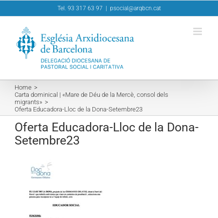
Skip
Tel. 93 317 63 97
|
psocial@arqbcn.cat
to
content
Home
Carta dominical | «Mare de Déu de la Mercè, consol dels
migrants»
Oferta Educadora-Lloc de la Dona-Setembre23
Oferta Educadora-Lloc de la Dona-
Setembre23