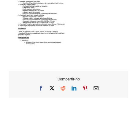
Compartir-ho
Facebook
X
Reddit
LinkedIn
Pinterest
Email