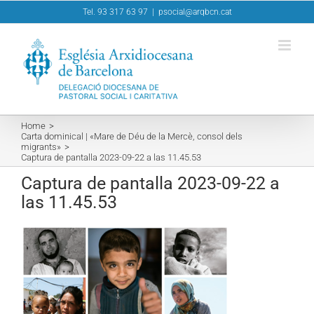
Skip
Tel. 93 317 63 97
|
psocial@arqbcn.cat
to
content
Home
Carta dominical | «Mare de Déu de la Mercè, consol dels
migrants»
Captura de pantalla 2023-09-22 a las 11.45.53
Captura de pantalla 2023-09-22 a
las 11.45.53