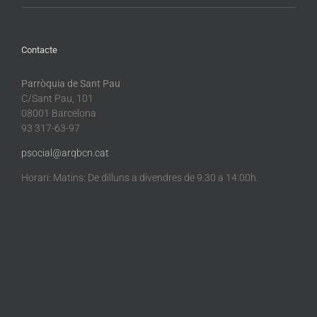
Contacte
Parròquia de Sant Pau
C/Sant Pau, 101
08001 Barcelona
93 317-63-97
psocial@arqbcn.cat
Horari: Matins: De dilluns a divendres de 9.30 a 14.00h.