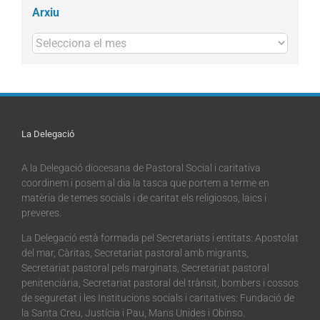
Arxiu
Arxius
La Delegació
A la Delegació diocesana de Pastoral Social i caritativa
coordinem i posem al dia la tasca que portem a terme en
matèria de temes socials i de caritat els religiosos, laics i
preveres.
La Delegació està formada pel Secretariats i entitats: Apostolat
del mar, Càritas, Secretariat pastoral amb migrants,
Secretariat pastoral pels marginats, Secretariat pastoral
penitenciària, Secretariat pastoral del trànsit, bombers i cossos
de seguretat i les Institucions socials i caritatives: Fundació de
la Santa Creu, Justícia i Pau, Mans Unides i Obinso.