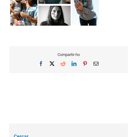
Compartir-ho
Facebook
X
Reddit
LinkedIn
Pinterest
Email
Cercar