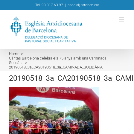
Skip
Tel. 93 317 63 97
|
psocial@arqbcn.cat
to
content
Home
Càritas Barcelona celebra els 75 anys amb una Caminada
Solidària
20190518_3a_CA20190518_3a_CAMINADA_SOLIDÀRIA
20190518_3a_CA20190518_3a_CAMI