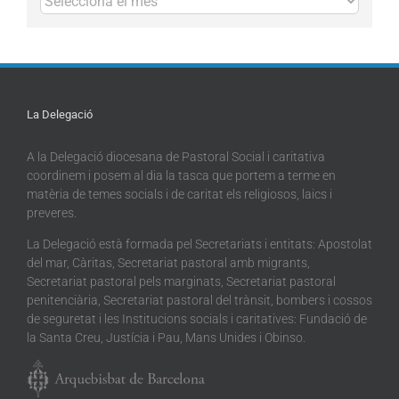
La Delegació
A la Delegació diocesana de Pastoral Social i caritativa
coordinem i posem al dia la tasca que portem a terme en
matèria de temes socials i de caritat els religiosos, laics i
preveres.
La Delegació està formada pel Secretariats i entitats: Apostolat
del mar, Càritas, Secretariat pastoral amb migrants,
Secretariat pastoral pels marginats, Secretariat pastoral
penitenciària, Secretariat pastoral del trànsit, bombers i cossos
de seguretat i les Institucions socials i caritatives: Fundació de
la Santa Creu, Justícia i Pau, Mans Unides i Obinso.