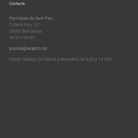
Contacte
Parròquia de Sant Pau
C/Sant Pau, 101
08001 Barcelona
93 317-63-97
psocial@arqbcn.cat
Horari: Matins: De dilluns a divendres de 9.30 a 14.00h.