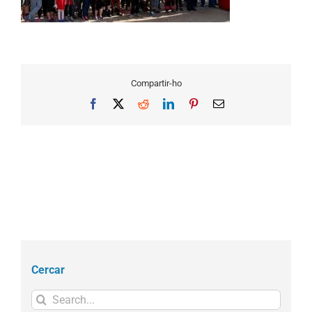
Compartir-ho
Facebook
X
Reddit
LinkedIn
Pinterest
Email
Cercar
Search
for: