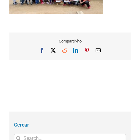
Compartir-ho
Facebook
X
Reddit
LinkedIn
Pinterest
Email
Cercar
Search