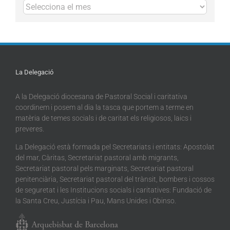
Arxius
La Delegació
A la Delegació diocesana de Pastoral Social i caritativa
coordinem i posem al dia la tasca que portem a terme en
matèria de temes socials i de caritat els religiosos, laics i
preveres.
La Delegació està formada pel Secretariats i entitats: Apostolat
del mar, Càritas, Secretariat pastoral amb migrants,
Secretariat pastoral pels marginats, Secretariat pastoral
penitenciària, Secretariat pastoral del trànsit, bombers i cossos
de seguretat i les Institucions socials i caritatives: Fundació de
la Santa Creu, Justícia i Pau, Mans Unides i Obinso.