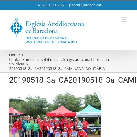
Skip
Tel. 93 317 63 97
|
psocial@arqbcn.cat
to
content
Home
Càritas Barcelona celebra els 75 anys amb una Caminada
Solidària
20190518_3a_CA20190518_3a_CAMINADA_SOLIDÀRIA
20190518_3a_CA20190518_3a_CAMI