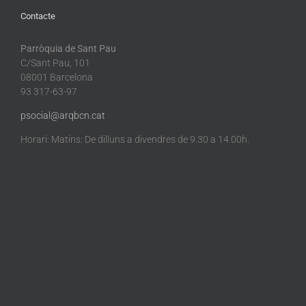
Contacte
Parròquia de Sant Pau
C/Sant Pau, 101
08001 Barcelona
93 317-63-97
psocial@arqbcn.cat
Horari: Matins: De dilluns a divendres de 9.30 a 14.00h.