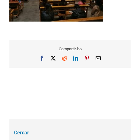
Compartir-ho
Facebook
X
Reddit
LinkedIn
Pinterest
Email
Cercar