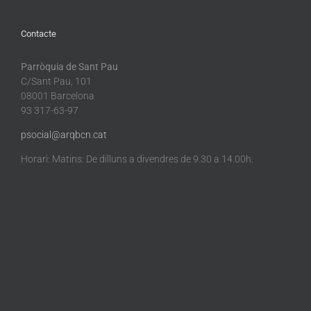
Contacte
Parròquia de Sant Pau
C/Sant Pau, 101
08001 Barcelona
93 317-63-97
psocial@arqbcn.cat
Horari: Matins: De dilluns a divendres de 9.30 a 14.00h.