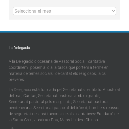
Arxius
La Delegació
A la Delegació diocesana de Pastoral Social i caritativa
coordinem i posem al dia la tasca que portem a terme en
matèria de temes socials i de caritat els religiosos, laics i
preveres.
La Delegació està formada pel Secretariats i entitats: Apostolat
del mar, Càritas, Secretariat pastoral amb migrants,
Secretariat pastoral pels marginats, Secretariat pastoral
penitenciària, Secretariat pastoral del trànsit, bombers i cossos
de seguretat i les Institucions socials i caritatives: Fundació de
la Santa Creu, Justícia i Pau, Mans Unides i Obinso.