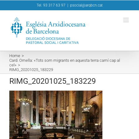
Skip
Tel. 93 317 63 97
|
psocial@arqbcn.cat
to
content
Home
Card. Omella: «Tots som migrants en aquesta terra camí cap al
cel»
RIMG_20201025_183229
RIMG_20201025_183229