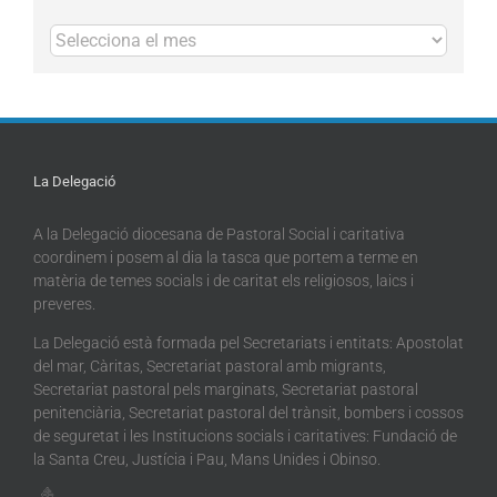
Arxius
La Delegació
A la Delegació diocesana de Pastoral Social i caritativa
coordinem i posem al dia la tasca que portem a terme en
matèria de temes socials i de caritat els religiosos, laics i
preveres.
La Delegació està formada pel Secretariats i entitats: Apostolat
del mar, Càritas, Secretariat pastoral amb migrants,
Secretariat pastoral pels marginats, Secretariat pastoral
penitenciària, Secretariat pastoral del trànsit, bombers i cossos
de seguretat i les Institucions socials i caritatives: Fundació de
la Santa Creu, Justícia i Pau, Mans Unides i Obinso.