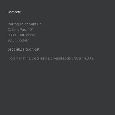
Contacte
Parròquia de Sant Pau
C/Sant Pau, 101
08001 Barcelona
93 317-63-97
psocial@arqbcn.cat
Horari: Matins: De dilluns a divendres de 9.30 a 14.00h.