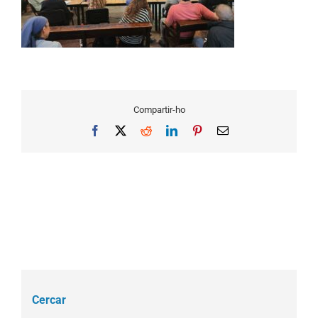
Compartir-ho
Facebook
X
Reddit
LinkedIn
Pinterest
Email
Cercar