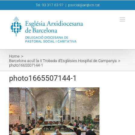
Skip
Tel. 93 317 63 97
|
psocial@arqbcn.cat
to
content
Home
Barcelona acull la II Trobada d’Esglésies Hospital de Campanya
photo1665507144-1
photo1665507144-1