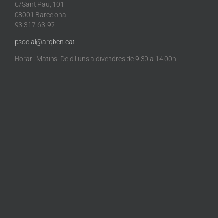
C/Sant Pau, 101
08001 Barcelona
93 317-63-97
psocial@arqbcn.cat
Horari: Matins: De dilluns a divendres de 9.30 a 14.00h.