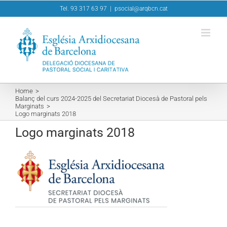
Skip
Tel. 93 317 63 97
|
psocial@arqbcn.cat
to
content
Home
Balanç del curs 2024-2025 del Secretariat Diocesà de Pastoral pels
Marginats
Logo marginats 2018
Logo marginats 2018