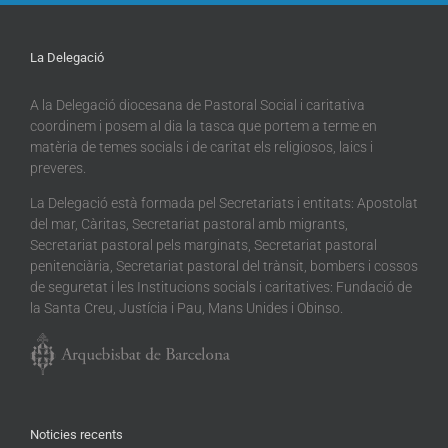
La Delegació
A la Delegació diocesana de Pastoral Social i caritativa
coordinem i posem al dia la tasca que portem a terme en
matèria de temes socials i de caritat els religiosos, laics i
preveres.
La Delegació està formada pel Secretariats i entitats: Apostolat
del mar, Càritas, Secretariat pastoral amb migrants,
Secretariat pastoral pels marginats, Secretariat pastoral
penitenciària, Secretariat pastoral del trànsit, bombers i cossos
de seguretat i les Institucions socials i caritatives: Fundació de
la Santa Creu, Justícia i Pau, Mans Unides i Obinso.
Noticies recents