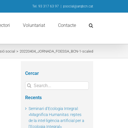
Tel. 93 317 63 97
|
psocial@arqbcn.cat
ectori
Voluntariat
Contacte
sió social
20220404_JORNADA_FOESSA_BCN-1-scaled
Cercar
Search
for:
Recents
Seminari d’Ecologia Integral:
«Magnifica Humanitas: reptes
de la intel·ligència artificial per a
l’Ecologia Integral»