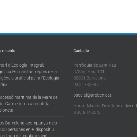
s recents
Contacte
ari d’Ecologia Integral:
Parròquia de Sant Pau
nifica Humanitas: reptes de la
C/Sant Pau, 101
·ligència artificial per a l’Ecologia
08001 Barcelona
ral»
93 317-63-97
psocial@arqbcn.cat
rocessó marítima de la Mare de
del Carme torna a omplir la
Horari: Matins: De dilluns a diven
eloneta
9.30 a 14.00h.
tas Barcelona acompanya més
100 persones en el dispositiu
ordinari de regularització