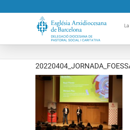
Skip
to
content
La
20220404_JORNADA_FOESSA