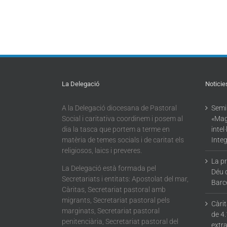
La Delegació
Noticie
A la Delegació diocesana de Pastoral
Semin
Social i caritativa coordinem i posem al
«Mag
dia la tasca que portem a terme en
intel
matèria de temes socials i de caritat els
Integ
religiosos, laics i preveres.
La p
La Delegació està formada pel
Déu 
Secretariats i entitats: Apostolat del mar,
Barc
Càritas, Secretariat pastoral amb
migrants, Secretariat pastoral pels
Càri
marginats, Secretariat pastoral
de 4.
penitenciària, Secretariat pastoral del
extra