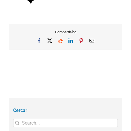
Compartir-ho
Facebook
X
Reddit
LinkedIn
Pinterest
Email
Cercar
Search
for: