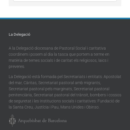
La Delegació
A la Delegació diocesana de Pastoral Social i caritativa
coordinem i posem al dia la tasca que portem a terme en
matèria de temes socials i de caritat els religiosos, laics i
preveres.
La Delegació està formada pel Secretariats i entitats: Apostolat
del mar, Càritas, Secretariat pastoral amb migrants,
Secretariat pastoral pels marginats, Secretariat pastoral
penitenciària, Secretariat pastoral del trànsit, bombers i cossos
de seguretat i les Institucions socials i caritatives: Fundació de
la Santa Creu, Justícia i Pau, Mans Unides i Obinso.