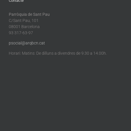
Contacte
Parròquia de Sant Pau
C/Sant Pau, 101
08001 Barcelona
93 317-63-97
psocial@arqbcn.cat
Horari: Matins: De dilluns a divendres de 9.30 a 14.00h.