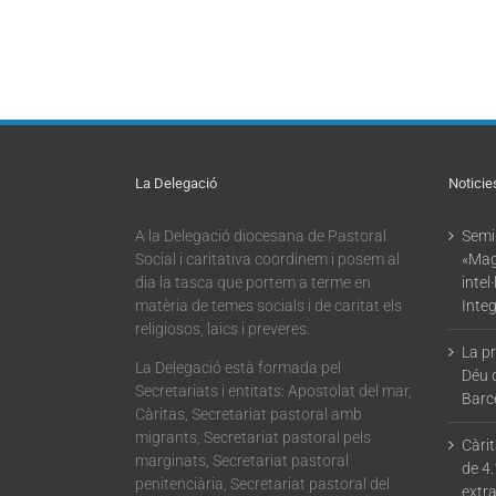
La Delegació
Noticie
A la Delegació diocesana de Pastoral
Semin
Social i caritativa coordinem i posem al
«Mag
dia la tasca que portem a terme en
intel
matèria de temes socials i de caritat els
Integ
religiosos, laics i preveres.
La p
La Delegació està formada pel
Déu 
Secretariats i entitats: Apostolat del mar,
Barc
Càritas, Secretariat pastoral amb
migrants, Secretariat pastoral pels
Càri
marginats, Secretariat pastoral
de 4.
penitenciària, Secretariat pastoral del
extra