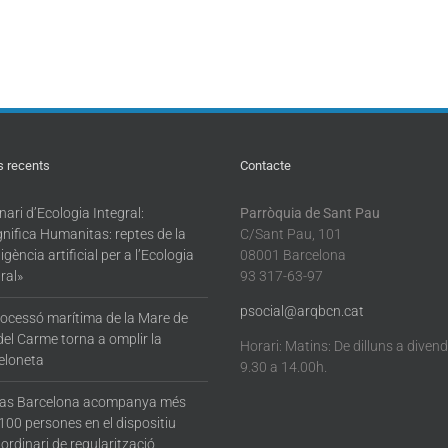
s recents
Contacte
ari d’Ecologia Integral:
Parròquia de Sant Pau
nifica Humanitas: reptes de la
C/Sant Pau, 101
·ligència artificial per a l’Ecologia
08001 Barcelona
ral»
93 317-63-97
psocial@arqbcn.cat
rocessó marítima de la Mare de
del Carme torna a omplir la
Horari: Matins: De dilluns a diven
eloneta
9.30 a 14.00h.
tas Barcelona acompanya més
100 persones en el dispositiu
ordinari de regularització