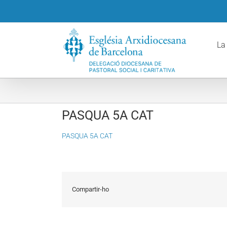
Skip
to
content
La
PASQUA 5A CAT
PASQUA 5A CAT
Compartir-ho