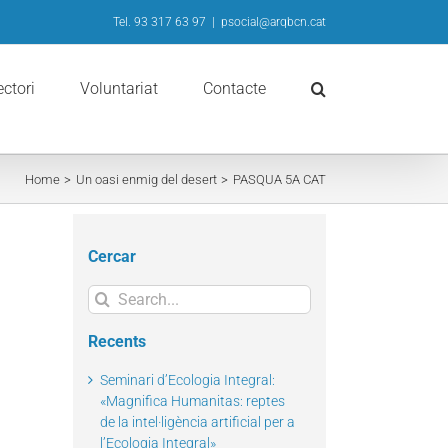
Tel. 93 317 63 97
|
psocial@arqbcn.cat
ectori
Voluntariat
Contacte
Home
Un oasi enmig del desert
PASQUA 5A CAT
Cercar
Search
for:
Recents
il
Seminari d’Ecologia Integral:
«Magnifica Humanitas: reptes
de la intel·ligència artificial per a
l’Ecologia Integral»