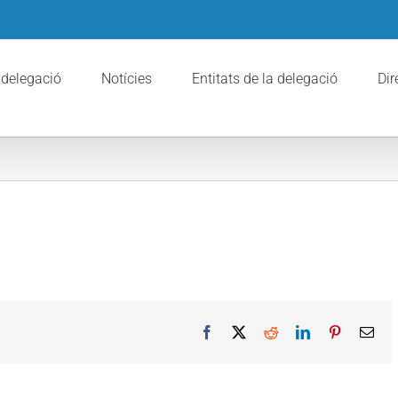
 delegació
Notícies
Entitats de la delegació
Dir
Facebook
X
Reddit
LinkedIn
Pinterest
Ema