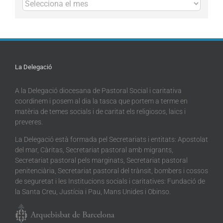
Arxius
La Delegació
A la Delegació diocesana de Pastoral Social i caritativa
coordinem i posem al dia la tasca que portem a terme en
matèria de temes socials i de caritat els religiosos, laics i
preveres.
La Delegació està formada pel Secretariats i entitats: Apostolat
del mar, Càritas, Secretariat pastoral amb migrants,
Secretariat pastoral pels marginats, Secretariat pastoral
penitenciària, Secretariat pastoral del trànsit, bombers i cossos
de seguretat i les Institucions socials i caritatives: Fundació de
la Santa Creu, Justícia i Pau, Mans Unides i Obinso.