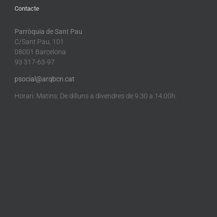
Contacte
Parròquia de Sant Pau
C/Sant Pau, 101
08001 Barcelona
93 317-63-97
psocial@arqbcn.cat
Horari: Matins: De dilluns a divendres de 9.30 a 14.00h.