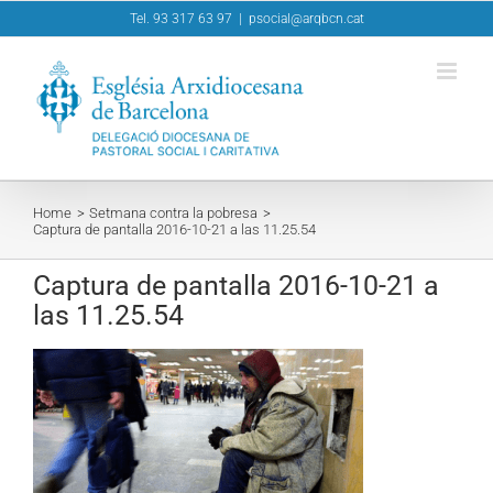
Skip
Tel. 93 317 63 97
|
psocial@arqbcn.cat
to
content
Home
Setmana contra la pobresa
Captura de pantalla 2016-10-21 a las 11.25.54
Captura de pantalla 2016-10-21 a
las 11.25.54