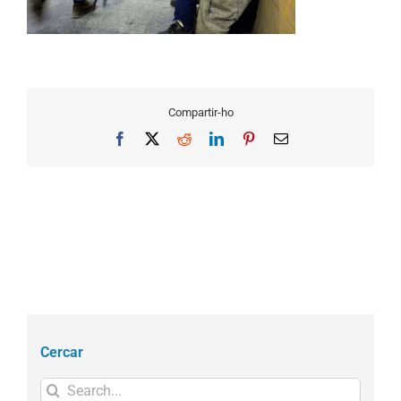
Compartir-ho
Facebook
X
Reddit
LinkedIn
Pinterest
Email
Cercar
Search