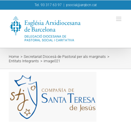
Skip
Tel. 93 317 63 97
|
psocial@arqbcn.cat
to
content
Home
Secretariat Diocesà de Pastoral per als marginats
Entitats Integrants
image021