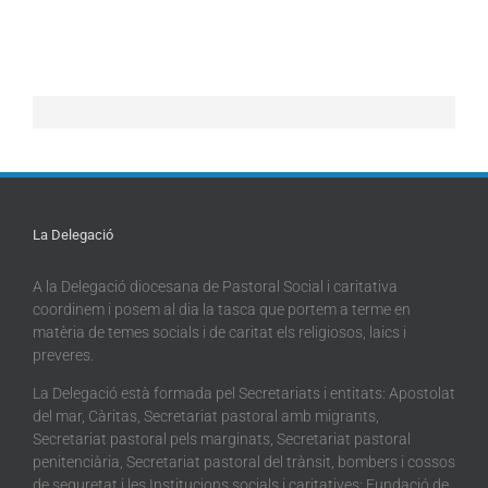
La Delegació
A la Delegació diocesana de Pastoral Social i caritativa
coordinem i posem al dia la tasca que portem a terme en
matèria de temes socials i de caritat els religiosos, laics i
preveres.
La Delegació està formada pel Secretariats i entitats: Apostolat
del mar, Càritas, Secretariat pastoral amb migrants,
Secretariat pastoral pels marginats, Secretariat pastoral
penitenciària, Secretariat pastoral del trànsit, bombers i cossos
de seguretat i les Institucions socials i caritatives: Fundació de