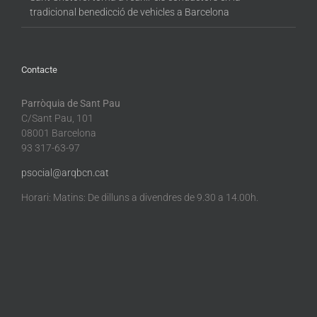
tradicional benedicció de vehicles a Barcelona
Contacte
Parròquia de Sant Pau
C/Sant Pau, 101
08001 Barcelona
93 317-63-97
psocial@arqbcn.cat
Horari: Matins: De dilluns a divendres de 9.30 a 14.00h.