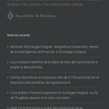
la Santa Creu, Justícia i Pau, Mans Unides i Obinso.
Noticies recents
Seminari d’Ecologia Integral: «Magnifica Humanitas: reptes
de la intel·ligència artificial per a l’Ecologia Integral»
La processó marítima de la Mare de Déu del Carme torna a
omplir la Barceloneta
Càritas Barcelona acompanya més de 4.100 persones en el
dispositiu extraordinari de regularització
Curs d’estiu: Formació pastoral en Ecologia Integral: «La fe
de l’Església davant d’un món canviant»
Sant Cristòfol torna a reunir els conductors en la