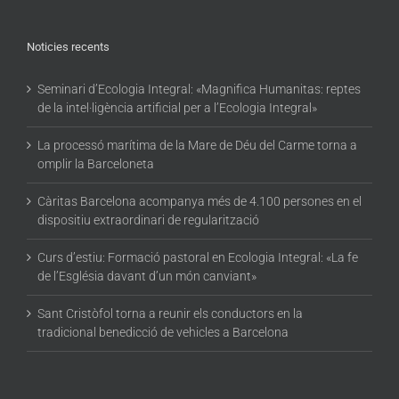
Noticies recents
Seminari d’Ecologia Integral: «Magnifica Humanitas: reptes
de la intel·ligència artificial per a l’Ecologia Integral»
La processó marítima de la Mare de Déu del Carme torna a
omplir la Barceloneta
Càritas Barcelona acompanya més de 4.100 persones en el
dispositiu extraordinari de regularització
Curs d’estiu: Formació pastoral en Ecologia Integral: «La fe
de l’Església davant d’un món canviant»
Sant Cristòfol torna a reunir els conductors en la
tradicional benedicció de vehicles a Barcelona