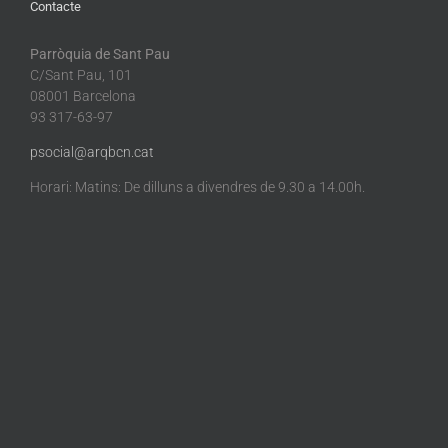
Contacte
Parròquia de Sant Pau
C/Sant Pau, 101
08001 Barcelona
93 317-63-97
psocial@arqbcn.cat
Horari: Matins: De dilluns a divendres de 9.30 a 14.00h.