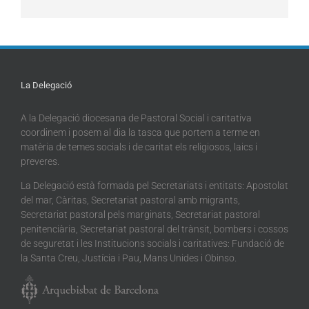
La Delegació
A la Delegació diocesana de Pastoral Social i caritativa
coordinem i posem al dia la tasca que portem a terme en
matèria de temes socials i de caritat els religiosos, laics i
preveres.
La Delegació està formada pel Secretariats i entitats: Apostolat
del mar, Càritas, Secretariat pastoral amb migrants,
Secretariat pastoral pels marginats, Secretariat pastoral
penitenciària, Secretariat pastoral del trànsit, bombers i cossos
de seguretat i les Institucions socials i caritatives: Fundació de
la Santa Creu, Justícia i Pau, Mans Unides i Obinso.