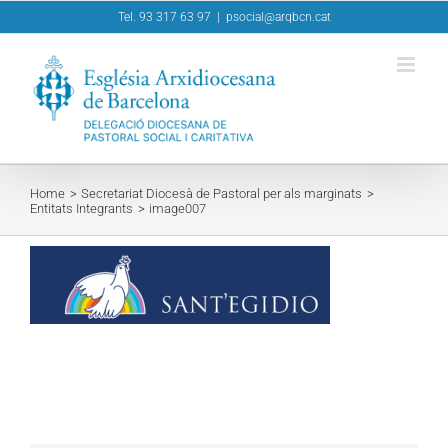
Skip
Tel. 93 317 63 97
|
psocial@arqbcn.cat
to
content
Home
Secretariat Diocesà de Pastoral per als marginats
Entitats Integrants
image007