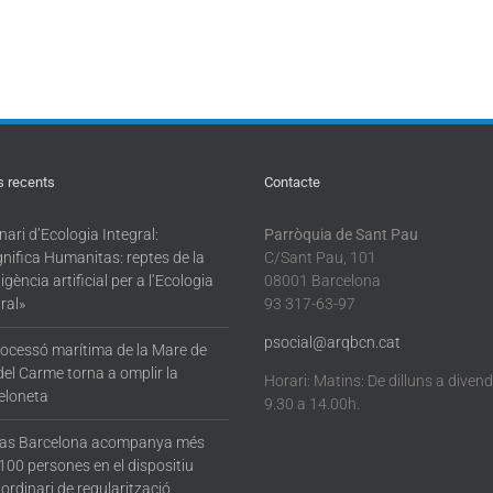
s recents
Contacte
ari d’Ecologia Integral:
Parròquia de Sant Pau
nifica Humanitas: reptes de la
C/Sant Pau, 101
·ligència artificial per a l’Ecologia
08001 Barcelona
ral»
93 317-63-97
psocial@arqbcn.cat
rocessó marítima de la Mare de
del Carme torna a omplir la
Horari: Matins: De dilluns a diven
eloneta
9.30 a 14.00h.
tas Barcelona acompanya més
100 persones en el dispositiu
ordinari de regularització