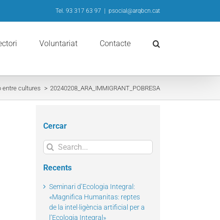
Tel. 93 317 63 97
|
psocial@arqbcn.cat
ectori
Voluntariat
Contacte
ó entre cultures
20240208_ARA_IMMIGRANT_POBRESA
Cercar
Search
for:
Recents
Seminari d’Ecologia Integral:
«Magnifica Humanitas: reptes
de la intel·ligència artificial per a
l’Ecologia Integral»