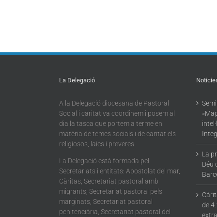
La Delegació
Noticie
A la Delegació diocesana de Pastoral
Semin
Social i caritativa coordinem i posem al
«Mag
dia la tasca que portem a terme en
intel
matèria de temes socials i de caritat els
Integ
religiosos, laics i preveres.
La p
La Delegació està formada pel
Déu 
Secretariats i entitats: Apostolat del mar,
Barc
Càritas, Secretariat pastoral amb
migrants, Secretariat pastoral pels
Càri
marginats, Secretariat pastoral
de 4.
penitenciària, Secretariat pastoral del
extra