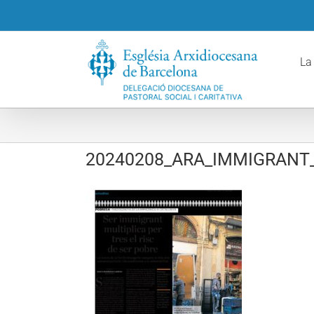
Skip
to
content
La
20240208_ARA_IMMIGRANT