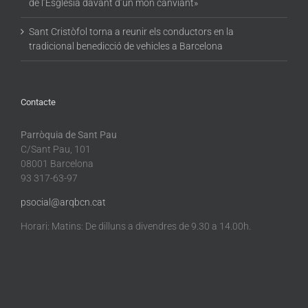
de l’Església davant d’un món canviant»
Sant Cristòfol torna a reunir els conductors en la
tradicional benedicció de vehicles a Barcelona
Contacte
Parròquia de Sant Pau
C/Sant Pau, 101
08001 Barcelona
93 317-63-97
psocial@arqbcn.cat
Horari: Matins: De dilluns a divendres de 9.30 a 14.00h.