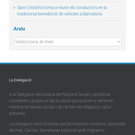
Sant Cristòfol torna a reunir els conductors en la
tradicional benedicció de vehicles a Barcelona
Arxiu
Arxius
La Delegació
A la Delegació diocesana de Pastoral Social i caritativa
coordinem i posem al dia la tasca que portem a terme en
matèria de temes socials i de caritat els religiosos, laics i
preveres.
La Delegació està formada pel Secretariats i entitats: Apostolat
del mar, Càritas, Secretariat pastoral amb migrants,