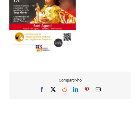
Compartir-ho
Facebook
X
Reddit
LinkedIn
Pinterest
Email