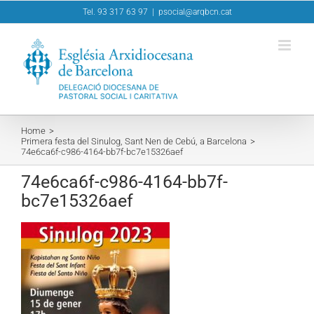
Skip
Tel. 93 317 63 97
|
psocial@arqbcn.cat
to
content
Home
Primera festa del Sinulog, Sant Nen de Cebú, a Barcelona
74e6ca6f-c986-4164-bb7f-bc7e15326aef
74e6ca6f-c986-4164-bb7f-
bc7e15326aef