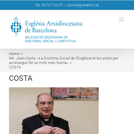
Skip
Tel. 93 317 63 97
|
psocial@arqbcn.cat
to
content
Home
Mn. Joan Costa: «La Doctrina Social de l’Església té les eines per
aconseguir fer un món més humà»
COSTA
COSTA