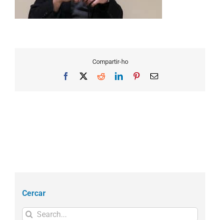
Compartir-ho
Facebook
X
Reddit
LinkedIn
Pinterest
Email
Cercar
Search