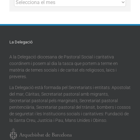
Arxius
La Delegació
A la Delegació diocesana de Pastoral Social i caritativa
coordinem i posem al dia la tasca que portem a terme en
matèria de temes socials i de caritat els religiosos, laics i
preveres.
La Delegació està formada pel Secretariats i entitats: Apostolat
del mar, Càritas, Secretariat pastoral amb migrants,
Secretariat pastoral pels marginats, Secretariat pastoral
penitenciària, Secretariat pastoral del trànsit, bombers i cossos
de seguretat i les Institucions socials i caritatives: Fundació de
la Santa Creu, Justícia i Pau, Mans Unides i Obinso.