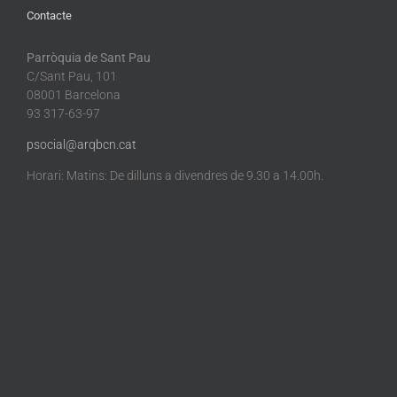
Contacte
Parròquia de Sant Pau
C/Sant Pau, 101
08001 Barcelona
93 317-63-97
psocial@arqbcn.cat
Horari: Matins: De dilluns a divendres de 9.30 a 14.00h.