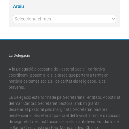
Arxiu
Arxius
La Delegació
A la Delegació diocesana de Pastoral Social i caritativa
coordinem i posem al dia la tasca que portem a terme en
matèria de temes socials i de caritat els religiosos, laics i
preveres.
La Delegació està formada pel Secretariats i entitats: Apostolat
del mar, Càritas, Secretariat pastoral amb migrants,
Secretariat pastoral pels marginats, Secretariat pastoral
penitenciària, Secretariat pastoral del trànsit, bombers i cossos
de seguretat i les Institucions socials i caritatives: Fundació de
la Santa Creu, Justícia i Pau, Mans Unides i Obinso.