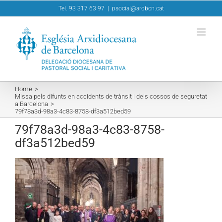
Skip
Tel. 93 317 63 97
|
psocial@arqbcn.cat
to
content
Home
Missa pels difunts en accidents de trànsit i dels cossos de seguretat
a Barcelona
79f78a3d-98a3-4c83-8758-df3a512bed59
79f78a3d-98a3-4c83-8758-
df3a512bed59