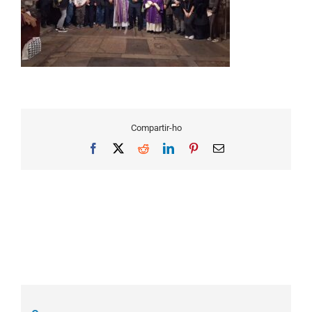
Compartir-ho
Facebook
X
Reddit
LinkedIn
Pinterest
Email