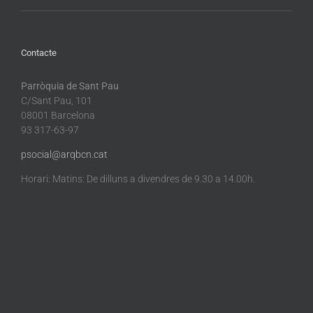
Contacte
Parròquia de Sant Pau
C/Sant Pau, 101
08001 Barcelona
93 317-63-97
psocial@arqbcn.cat
Horari: Matins: De dilluns a divendres de 9.30 a 14.00h.