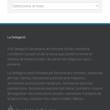
Arxius
La Delegació
A la Delegació diocesana de Pastoral Social i caritativa
coordinem i posem al dia la tasca que portem a terme en
matèria de temes socials i de caritat els religiosos, laics i
preveres.
La Delegació està formada pel Secretariats i entitats: Apostolat
del mar, Càritas, Secretariat pastoral amb migrants,
Secretariat pastoral pels marginats, Secretariat pastoral
penitenciària, Secretariat pastoral del trànsit, bombers i cossos
de seguretat i les Institucions socials i caritatives: Fundació de
la Santa Creu, Justícia i Pau, Mans Unides i Obinso.