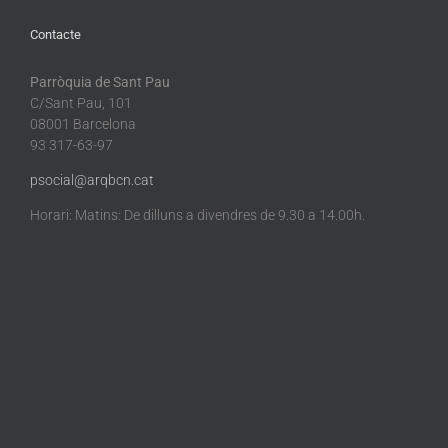
Contacte
Parròquia de Sant Pau
C/Sant Pau, 101
08001 Barcelona
93 317-63-97
psocial@arqbcn.cat
Horari: Matins: De dilluns a divendres de 9.30 a 14.00h.