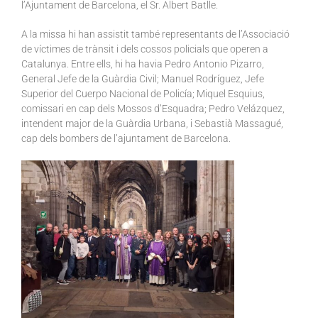
l’Ajuntament de Barcelona, el Sr. Albert Batlle.
A la missa hi han assistit també representants de l’Associació
de víctimes de trànsit i dels cossos policials que operen a
Catalunya. Entre ells, hi ha havia Pedro Antonio Pizarro,
General Jefe de la Guàrdia Civil; Manuel Rodríguez, Jefe
Superior del Cuerpo Nacional de Policía; Miquel Esquius,
comissari en cap dels Mossos d’Esquadra; Pedro Velázquez,
intendent major de la Guàrdia Urbana, i Sebastià Massagué,
cap dels bombers de l’ajuntament de Barcelona.