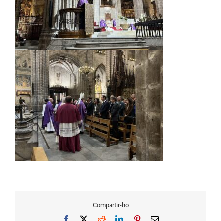
Compartir-ho
Facebook
X
Reddit
LinkedIn
Pinterest
Email