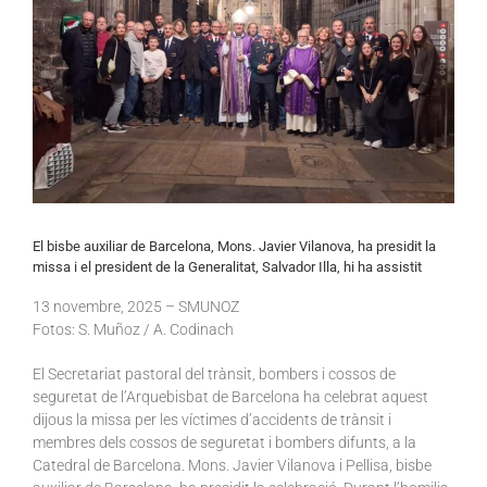
El bisbe auxiliar de Barcelona, Mons. Javier Vilanova, ha presidit la
missa i el president de la Generalitat, Salvador Illa, hi ha assistit
13
novembre
, 2025 – SMUNOZ
Fotos: S. Muñoz / A. Codinach
El Secretariat pastoral del trànsit, bombers i cossos de
seguretat de l’Arquebisbat de Barcelona ha celebrat aquest
dijous la missa per les víctimes d’accidents de trànsit i
membres dels cossos de seguretat i bombers difunts, a la
Catedral de Barcelona. Mons. Javier Vilanova i Pellisa, bisbe