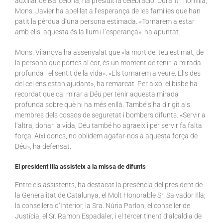
auxiliar de Barcelona, ha presidit la celebració. Durant l’homilia,
Mons. Javier ha apel·lat a l’esperança de les famílies que han
patit la pèrdua d’una persona estimada. «Tornarem a estar
amb ells, aquesta és la llum i l’esperança», ha apuntat.
Mons. Vilanova ha assenyalat que «la mort del teu estimat, de
la persona que portes al cor, és un moment de tenir la mirada
profunda i el sentit de la vida». «Els tornarem a veure. Ells des
del cel ens estan ajudant», ha remarcat. Per això, el bisbe ha
recordat que cal mirar a Déu per tenir aquesta mirada
profunda sobre què hi ha més enllà. També s’ha dirigit als
membres dels cossos de seguretat i bombers difunts. «Servir a
l’altra, donar la vida, Déu també ho agraeix i per servir fa falta
força. Així doncs, no oblidem agafar-nos a aquesta força de
Déu», ha defensat.
El president Illa assisteix a la missa de difunts
Entre els assistents, ha destacat la presència del president de
la Generalitat de Catalunya, el Molt Honorable Sr. Salvador Illa;
la consellera d’Interior, la Sra. Núria Parlon; el conseller de
Justícia, el Sr. Ramon Espadaler, i el tercer tinent d’alcaldia de