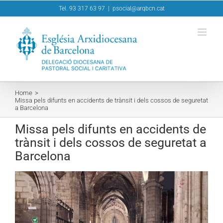
Skip
Tel. 93 317 63 97
|
psocial@arqbcn.cat
to
content
Home
Missa pels difunts en accidents de trànsit i dels cossos de seguretat
a Barcelona
Missa pels difunts en accidents de
trànsit i dels cossos de seguretat a
Barcelona
View
Larger
Image