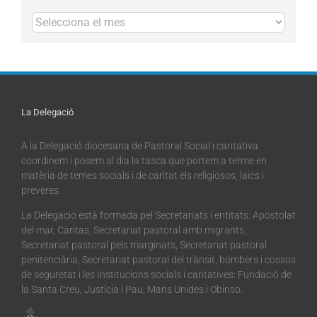
Arxius
La Delegació
A la Delegació diocesana de Pastoral Social i caritativa
coordinem i posem al dia la tasca que portem a terme en
matèria de temes socials i de caritat els religiosos, laics i
preveres.
La Delegació està formada pel Secretariats i entitats: Apostolat
del mar, Càritas, Secretariat pastoral amb migrants,
Secretariat pastoral pels marginats, Secretariat pastoral
penitenciària, Secretariat pastoral del trànsit, bombers i cossos
de seguretat i les Institucions socials i caritatives: Fundació de
la Santa Creu, Justícia i Pau, Mans Unides i Obinso.