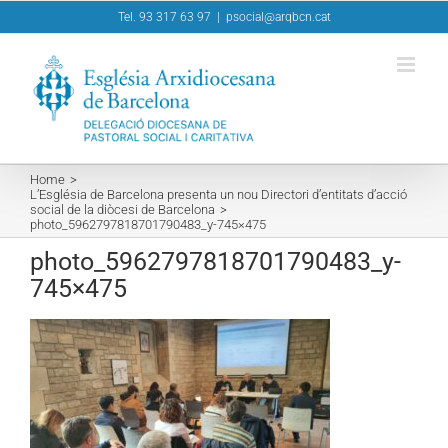
Skip
Tel. 93 317 63 97
|
psocial@arqbcn.cat
to
content
Home
L’Església de Barcelona presenta un nou Directori d’entitats d’acció
social de la diòcesi de Barcelona
photo_5962797818701790483_y-745×475
photo_5962797818701790483_y-
745×475