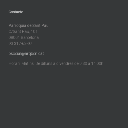
Contacte
Parròquia de Sant Pau
C/Sant Pau, 101
08001 Barcelona
93 317-63-97
psocial@arqbcn.cat
Horari: Matins: De dilluns a divendres de 9.30 a 14.00h.