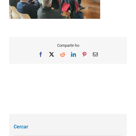
Compartir-ho
Facebook
X
Reddit
LinkedIn
Pinterest
Email
Cercar