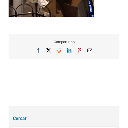
Compartir-ho
Facebook
X
Reddit
LinkedIn
Pinterest
Email
Cercar