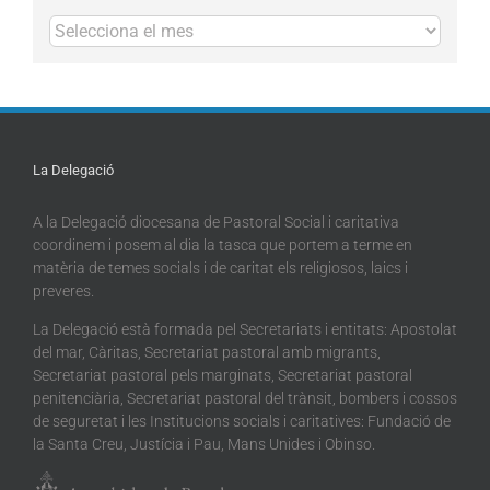
Arxius
La Delegació
A la Delegació diocesana de Pastoral Social i caritativa
coordinem i posem al dia la tasca que portem a terme en
matèria de temes socials i de caritat els religiosos, laics i
preveres.
La Delegació està formada pel Secretariats i entitats: Apostolat
del mar, Càritas, Secretariat pastoral amb migrants,
Secretariat pastoral pels marginats, Secretariat pastoral
penitenciària, Secretariat pastoral del trànsit, bombers i cossos
de seguretat i les Institucions socials i caritatives: Fundació de
la Santa Creu, Justícia i Pau, Mans Unides i Obinso.