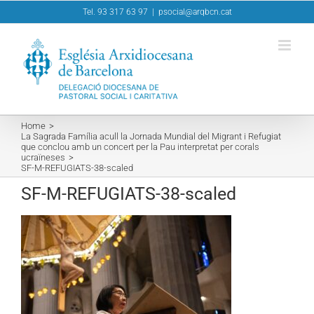
Skip
Tel. 93 317 63 97
|
psocial@arqbcn.cat
to
content
Home
La Sagrada Família acull la Jornada Mundial del Migrant i Refugiat
que conclou amb un concert per la Pau interpretat per corals
ucraïneses
SF-M-REFUGIATS-38-scaled
SF-M-REFUGIATS-38-scaled