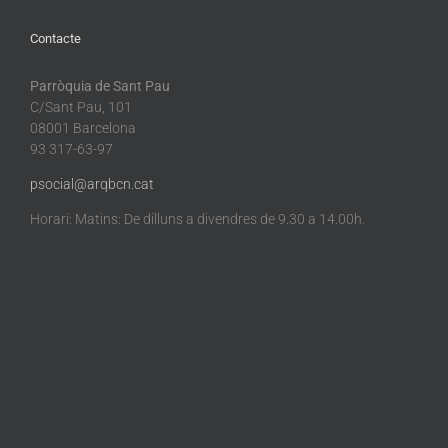
Contacte
Parròquia de Sant Pau
C/Sant Pau, 101
08001 Barcelona
93 317-63-97
psocial@arqbcn.cat
Horari: Matins: De dilluns a divendres de 9.30 a 14.00h.