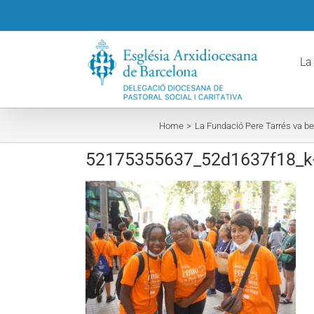
Skip
to
content
La
Home
La Fundació Pere Tarrés va bec
52175355637_52d1637f18_k