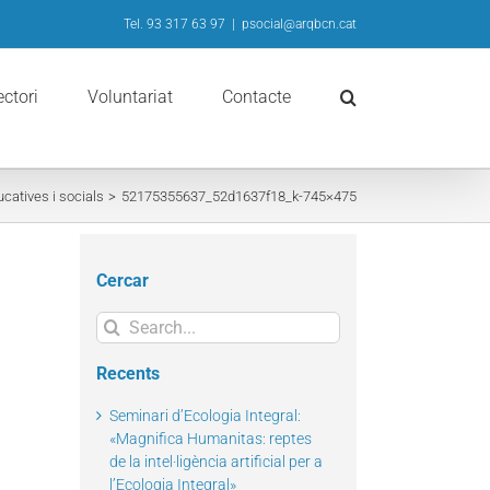
Tel. 93 317 63 97
|
psocial@arqbcn.cat
ectori
Voluntariat
Contacte
catives i socials
52175355637_52d1637f18_k-745×475
Cercar
Search
for:
Recents
Seminari d’Ecologia Integral:
«Magnifica Humanitas: reptes
de la intel·ligència artificial per a
l’Ecologia Integral»