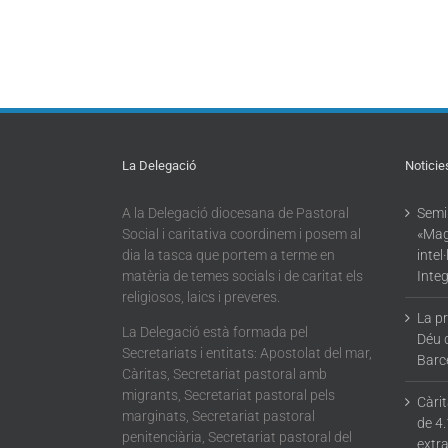
La Delegació
Noticie
A la Delegació diocesana de Pastoral
Semin
Social i caritativa coordinem i posem al
«Mag
dia la tasca que portem a terme en
intel
matèria de temes socials i de caritat els
Integ
religiosos, laics i preveres.
La p
La Delegació està formada pel
Déu 
Secretariats i entitats: Apostolat del mar,
Barc
Càritas, Secretariat pastoral amb
migrants, Secretariat pastoral pels
Càri
marginats, Secretariat pastoral
de 4.
penitenciària, Secretariat pastoral del
extra