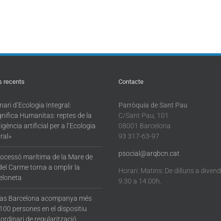
s recents
Contacte
ari d’Ecologia Integral:
Parròquia de Sant Pau
nifica Humanitas: reptes de la
C/Sant Pau, 101
·ligència artificial per a l’Ecologia
08001 Barcelona
ral»
93 317-63-97
psocial@arqbcn.cat
rocessó marítima de la Mare de
del Carme torna a omplir la
Horari: Matins: De dilluns a diven
eloneta
9.30 a 14.00h.
tas Barcelona acompanya més
100 persones en el dispositiu
ordinari de regularització