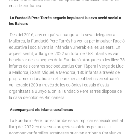
crisi de confiança.
La Fundació Pere Tarrés segueix impulsant la seva acció social a
les Balears
Des del 2016, any en què va inaugurar la seva delegació a
Mallorca, la Fundació Pere Tarrés ha vetllat per impulsar l’acció
educativa i social vers la infància vulnerable a les Balears. En
aquest sentit, al llarg del 2022 un total de 458 infants es van
beneficiar de les beques de la Fundació atorgades a les Illes: 78
infants dels centres socioeducatius Can Tàpera i Verge de Lluc,
a Mallorca, i Sant Miquel, a Menorca; 180 infants a través de
programes educatius en el lleure per a col·lectius en situació
vulnerable i 200 a través de les colònies i casals d’estiu
organitzats a Bunyola, on la Fundació Pere Tarrés disposa de
la casa de colònies Binicanella.
Acompanyant els infants ucraïnesos
La Fundació Pere Tarrés també es va implicar especialment al
llarg del 2022 en diversos projectes solidaris per acollir i
acompanyar famílies ucraïneses que van arribar a Catalunya