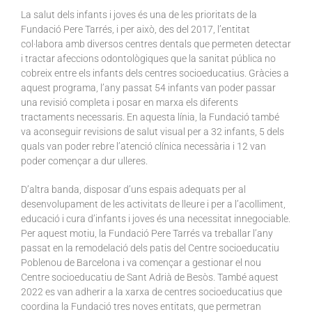
La salut dels infants i joves és una de les prioritats de la
Fundació Pere Tarrés, i per això, des del 2017, l’entitat
col·labora amb diversos centres dentals que permeten detectar
i tractar afeccions odontològiques que la sanitat pública no
cobreix entre els infants dels centres socioeducatius. Gràcies a
aquest programa, l’any passat 54 infants van poder passar
una revisió completa i posar en marxa els diferents
tractaments necessaris. En aquesta línia, la Fundació també
va aconseguir revisions de salut visual per a 32 infants, 5 dels
quals van poder rebre l’atenció clínica necessària i 12 van
poder començar a dur ulleres.
D’altra banda, disposar d’uns espais adequats per al
desenvolupament de les activitats de lleure i per a l’acolliment,
educació i cura d’infants i joves és una necessitat innegociable.
Per aquest motiu, la Fundació Pere Tarrés va treballar l’any
passat en la remodelació dels patis del Centre socioeducatiu
Poblenou de Barcelona i va començar a gestionar el nou
Centre socioeducatiu de Sant Adrià de Besòs. També aquest
2022 es van adherir a la xarxa de centres socioeducatius que
coordina la Fundació tres noves entitats, que permetran