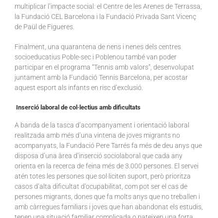
multiplicar l’impacte social: el Centre de les Arenes de Terrassa,
la Fundació CEL Barcelona i la Fundació Privada Sant Vicenç
de Paül de Figueres.
Finalment, una quarantena de nens i nenes dels centres
socioeducatius Poble-sec i Poblenou també van poder
participar en el programa “Tennis amb valors”, desenvolupat
juntament amb la Fundació Tennis Barcelona, per acostar
aquest esport als infants en risc d’exclusió.
Inserció laboral de col·lectius amb dificultats
A banda de la tasca d’acompanyament i orientació laboral
realitzada amb més d’una vintena de joves migrants no
acompanyats, la Fundació Pere Tarrés fa més de deu anys que
disposa d’una àrea d’inserció sociolaboral que cada any
orienta en la recerca de feina més de 3.000 persones. El servei
atén totes les persones que sol·liciten suport, però prioritza
casos d’alta dificultat d’ocupabilitat, com pot ser el cas de
persones migrants, dones que fa molts anys que no treballen i
amb càrregues familiars i joves que han abandonat els estudis,
tenen una situació familiar complicada o pateixen una forta