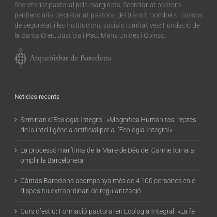
Secretariat pastoral pels marginats, Secretariat pastoral
penitenciària, Secretariat pastoral del trànsit, bombers i cossos
de seguretat i les Institucions socials i caritatives: Fundació de
la Santa Creu, Justícia i Pau, Mans Unides i Obinso.
Noticies recents
Seminari d’Ecologia Integral: «Magnifica Humanitas: reptes
de la intel·ligència artificial per a l’Ecologia Integral»
La processó marítima de la Mare de Déu del Carme torna a
omplir la Barceloneta
Càritas Barcelona acompanya més de 4.100 persones en el
dispositiu extraordinari de regularització
Curs d’estiu: Formació pastoral en Ecologia Integral: «La fe