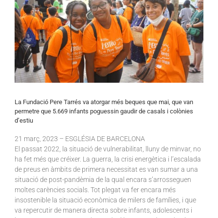
La Fundació Pere Tarrés va atorgar més beques que mai, que van
permetre que 5.669 infants poguessin gaudir de casals i colònies
d’estiu
21
març
, 2023 – ESGLÉSIA DE BARCELONA
El passat 2022, la situació de vulnerabilitat, lluny de minvar, no
ha fet més que créixer. La guerra, la crisi energètica i l’escalada
de preus en àmbits de primera necessitat es van sumar a una
situació de post-pandèmia de la qual encara s’arrosseguen
moltes carències socials. Tot plegat va fer encara més
insostenible la situació econòmica de milers de famílies, i que
va repercutir de manera directa sobre infants, adolescents i