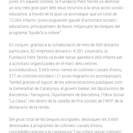
joves. En aquest context, la Fundació Pere Tarrés va destinar
un any més gran part dels seus recursos a la seva acció social i
educativa, a través de la qual va aconseguir que un total de
12.065 infants i joves poguessin gaudir d’activitats socials i
educatives, principalment de lleure, mitjançant les beques del
programa “Ajuda’ls a créixer”.
En conjunt, gràcies a la col·laboració de més de 400 donants
particulars, 82 empreses donants i 4.281 voluntaris, la
Fundació Pere Tarrés va poder becar gairebé 6.000 infants per
a activitats organitzades en el marc dels centres
socioeducatius, 5.669 nens i nenes en colònies i casals d’estiu,
377 en colònies escolars i 21 joves migrants no acompanyats.
També gràcies al suport de les administracions públiques com
la Generalitat de Catalunya, el govern balear, les diputacions de
Barcelona i Tarragona, l’Ajuntament de Barcelona, l’Obra Social
”La Caixa” i els diners de la casella de fins socials de l’IRPF de la
declaració de la renda.
Del gruix total de les beques atorgades, destaquen les 5.669
destinades a programes de colònies i casals d’estiu,
concedides gràcies a la campanya “Cap infant sense colònies”,