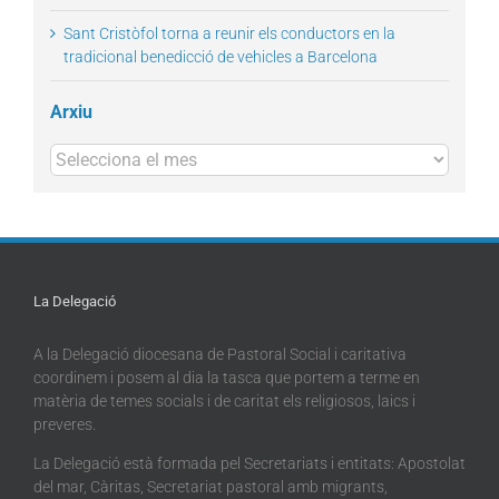
Sant Cristòfol torna a reunir els conductors en la
tradicional benedicció de vehicles a Barcelona
Arxiu
Arxius
La Delegació
A la Delegació diocesana de Pastoral Social i caritativa
coordinem i posem al dia la tasca que portem a terme en
matèria de temes socials i de caritat els religiosos, laics i
preveres.
La Delegació està formada pel Secretariats i entitats: Apostolat
del mar, Càritas, Secretariat pastoral amb migrants,