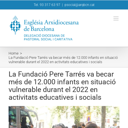
Skip
Tel. 93 317 63 97
|
psocial@arqbcn.cat
to
content
Home
La Fundació Pere Tarrés va becar més de 12.000 infants en situació
vulnerable durant el 2022 en activitats educatives i socials
La Fundació Pere Tarrés va becar
més de 12.000 infants en situació
vulnerable durant el 2022 en
activitats educatives i socials
View
Larger
Image