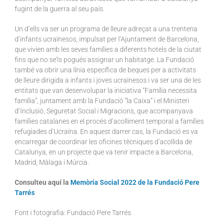
fugint de la guerra al seu país.
Un d’ells va ser un programa de lleure adreçat a una trentena
d’infants ucraïnesos, impulsat per l’Ajuntament de Barcelona,
que vivien amb les seves famílies a diferents hotels de la ciutat
fins que no se’ls pogués assignar un habitatge. La Fundació
també va obrir una línia específica de beques per a activitats
de lleure dirigida a infants i joves ucraïnesos i va ser una de les
entitats que van desenvolupar la iniciativa “Família necessita
família”, juntament amb la Fundació ”la Caixa” i el Ministeri
d’Inclusió, Seguretat Social i Migracions, que acompanyava
famílies catalanes en el procés d’acolliment temporal a famílies
refugiades d’Ucraïna. En aquest darrer cas, la Fundació es va
encarregar de coordinar les oficines tècniques d’acollida de
Catalunya, en un projecte que va tenir impacte a Barcelona,
Madrid, Màlaga i Múrcia.
Consulteu aquí la
Memòria Social 2022 de la Fundació Pere
Tarrés
Font i fotografia: Fundació Pere Tarrés