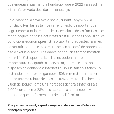
que engega anualment la Fundació i que el 2022 va assolir la
xifra més elevada dels darrers cinc anys.
En el marc de la seva acció social, durant l’any 2022 la
Fundació Per Tarrés també va fer un esforç important per
seguir coneixent la realitat i les necessitats de les famílies que
reben beques per a les activitats d’estiu. Segons l’anàlisi de les
condicions econòmiques i d’habitabilitat d’aquestes famílies,
es pot afirmar que el 78% es troben en situació de pobresa o
risc d’exclusió social. Les dades obtingudes també mostren
com el 40% d’aquestes famílies no poden mantenir una
temperatura adequada a la seva llar, gairebé el 25% no
disposen de connexió a internet i el 35% ni tan sols tenen un
ordinador, mentre que gairebé el 50% tenen dificultats per
pagar tots els rebuts del mes. El 40% de les famílies becades
viuen de lloguer i amb uns ingressos generals inferiors als
1.000 euros, i en el 23% dels casos, a la llar també hi viuen
persones que no formen part del nucli familiar.
Programes de salut, esport i ampliació dels espais d’atenció:
principals projectes