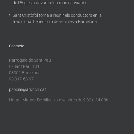
de l’Església davant d’un món canviant»
Sant Cristòfol torna a reunir els conductors en la
tradicional benedicció de vehicles a Barcelona
Contacte
Parròquia de Sant Pau
C/Sant Pau, 101
08001 Barcelona
93 317-63-97
psocial@arqbcn.cat
Horari: Matins: De dilluns a divendres de 9.30 a 14.00h.