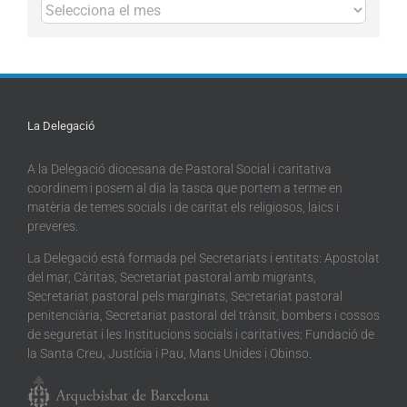
Arxius
La Delegació
A la Delegació diocesana de Pastoral Social i caritativa
coordinem i posem al dia la tasca que portem a terme en
matèria de temes socials i de caritat els religiosos, laics i
preveres.
La Delegació està formada pel Secretariats i entitats: Apostolat
del mar, Càritas, Secretariat pastoral amb migrants,
Secretariat pastoral pels marginats, Secretariat pastoral
penitenciària, Secretariat pastoral del trànsit, bombers i cossos
de seguretat i les Institucions socials i caritatives: Fundació de
la Santa Creu, Justícia i Pau, Mans Unides i Obinso.