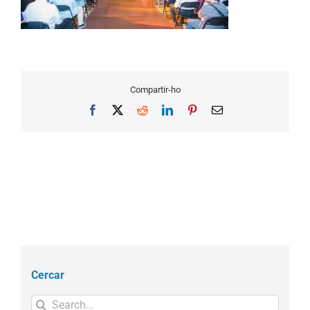
Compartir-ho
Facebook
X
Reddit
LinkedIn
Pinterest
Email
Cercar
Search