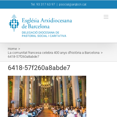
Skip
Tel. 93 317 63 97
|
psocial@arqbcn.cat
to
content
Home
La comunitat francesa celebra 400 anys d’història a Barcelona
6418-57f260a8abde7
6418-57f260a8abde7