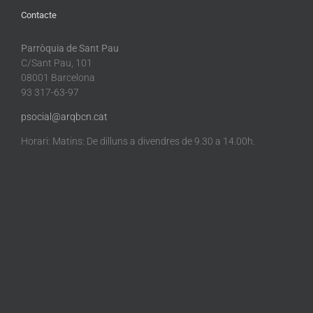
Contacte
Parròquia de Sant Pau
C/Sant Pau, 101
08001 Barcelona
93 317-63-97
psocial@arqbcn.cat
Horari: Matins: De dilluns a divendres de 9.30 a 14.00h.