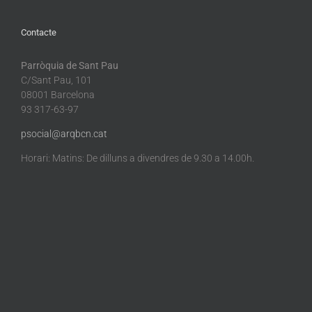
Contacte
Parròquia de Sant Pau
C/Sant Pau, 101
08001 Barcelona
93 317-63-97
psocial@arqbcn.cat
Horari: Matins: De dilluns a divendres de 9.30 a 14.00h.