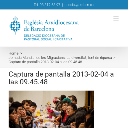
Skip
Tel. 93 317 63 97
|
psocial@arqbcn.cat
to
content
Home
Jornada Mundial de les Migracions: La diversitat, font de riquesa
Captura de pantalla 2013-02-04 a las 09.45.48
Captura de pantalla 2013-02-04 a
las 09.45.48