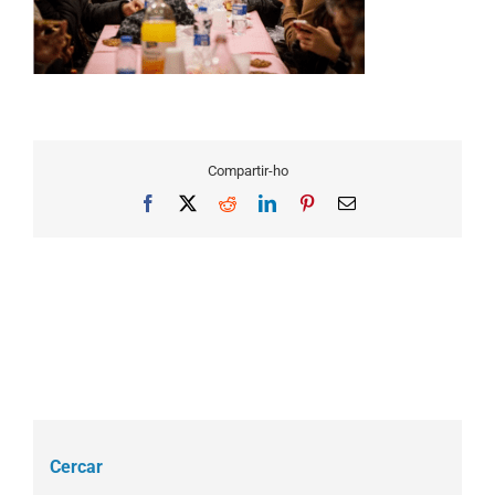
Compartir-ho
Facebook
X
Reddit
LinkedIn
Pinterest
Email
Cercar