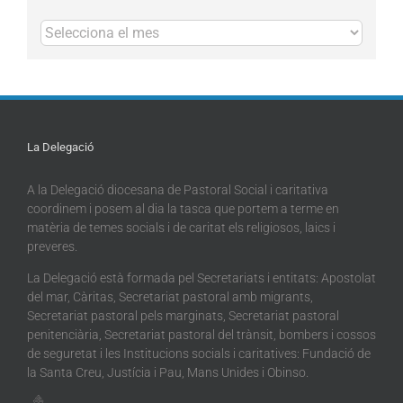
Arxius
La Delegació
A la Delegació diocesana de Pastoral Social i caritativa
coordinem i posem al dia la tasca que portem a terme en
matèria de temes socials i de caritat els religiosos, laics i
preveres.
La Delegació està formada pel Secretariats i entitats: Apostolat
del mar, Càritas, Secretariat pastoral amb migrants,
Secretariat pastoral pels marginats, Secretariat pastoral
penitenciària, Secretariat pastoral del trànsit, bombers i cossos
de seguretat i les Institucions socials i caritatives: Fundació de
la Santa Creu, Justícia i Pau, Mans Unides i Obinso.