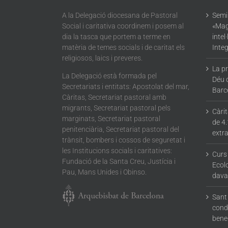
A la Delegació diocesana de Pastoral
Semin
Social i caritativa coordinem i posem al
«Mag
dia la tasca que portem a terme en
intel
matèria de temes socials i de caritat els
Integ
religiosos, laics i preveres.
La p
La Delegació està formada pel
Déu 
Secretariats i entitats: Apostolat del mar,
Barc
Càritas, Secretariat pastoral amb
migrants, Secretariat pastoral pels
Càri
marginats, Secretariat pastoral
de 4.
penitenciària, Secretariat pastoral del
extra
trànsit, bombers i cossos de seguretat i
les Institucions socials i caritatives:
Curs
Fundació de la Santa Creu, Justícia i
Ecolo
Pau, Mans Unides i Obinso.
dava
Sant 
condu
bene