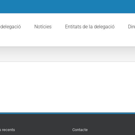
 delegació
Notícies
Entitats de la delegació
Dir
s recents
Contacte