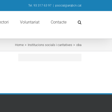
Tel. 93 317 63 97
|
psocial@arqbcn.cat
ectori
Voluntariat
Contacte
Home
Institucions socials i caritatives
oba