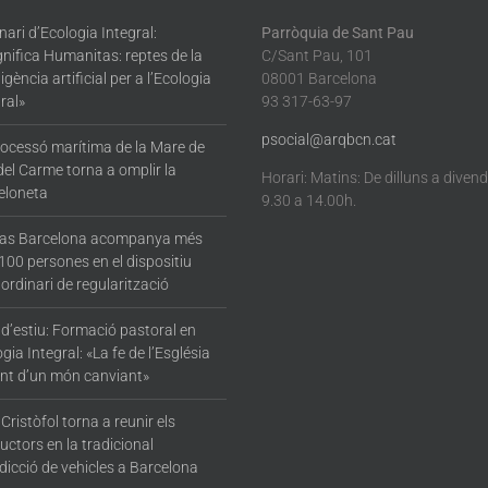
ari d’Ecologia Integral:
Parròquia de Sant Pau
nifica Humanitas: reptes de la
C/Sant Pau, 101
·ligència artificial per a l’Ecologia
08001 Barcelona
ral»
93 317-63-97
psocial@arqbcn.cat
rocessó marítima de la Mare de
del Carme torna a omplir la
Horari: Matins: De dilluns a diven
eloneta
9.30 a 14.00h.
tas Barcelona acompanya més
100 persones en el dispositiu
ordinari de regularització
 d’estiu: Formació pastoral en
gia Integral: «La fe de l’Església
nt d’un món canviant»
Cristòfol torna a reunir els
ctors en la tradicional
dicció de vehicles a Barcelona