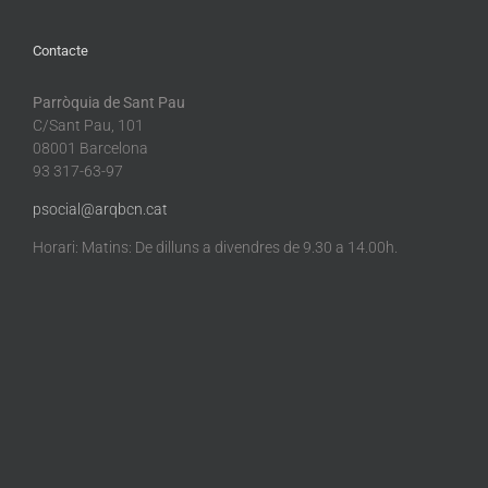
Contacte
Parròquia de Sant Pau
C/Sant Pau, 101
08001 Barcelona
93 317-63-97
psocial@arqbcn.cat
Horari: Matins: De dilluns a divendres de 9.30 a 14.00h.