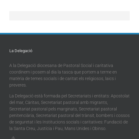
La Delegació
A la Delegació diocesana de Pastoral Social i caritativa
coordinem i posem al dia la tasca que portem a terme en
matèria de temes socials i de caritat els religiosos, laics i
preveres.
La Delegació està formada pel Secretariats i entitats: Apostolat
del mar, Càritas, Secretariat pastoral amb migrants,
Secretariat pastoral pels marginats, Secretariat pastoral
penitenciària, Secretariat pastoral del trànsit, bombers i cossos
de seguretat i les Institucions socials i caritatives: Fundació de
la Santa Creu, Justícia i Pau, Mans Unides i Obinso.