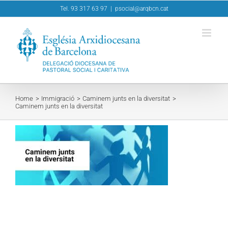
Skip
Tel. 93 317 63 97
|
psocial@arqbcn.cat
to
content
Home
Immigració
Caminem junts en la diversitat
Caminem junts en la diversitat