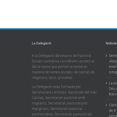
La Delegació
Noticie
A la Delegació diocesana de Pastoral
Semin
Social i caritativa coordinem i posem al
«Mag
dia la tasca que portem a terme en
intel
matèria de temes socials i de caritat els
Integ
religiosos, laics i preveres.
La p
La Delegació està formada pel
Déu 
Secretariats i entitats: Apostolat del mar,
Barc
Càritas, Secretariat pastoral amb
migrants, Secretariat pastoral pels
Càri
marginats, Secretariat pastoral
de 4.
penitenciària, Secretariat pastoral del
extra