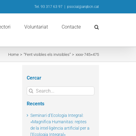
Tel. 93 317 63 97
|
psocial@arqbcn.cat
ectori
Voluntariat
Contacte
Home
“Fent visibles els invisibles”
xxxx-745×475
Cercar
Search
for:
Recents
Seminari d’Ecologia Integral:
«Magnifica Humanitas: reptes
de la intel·ligència artificial per a
l’Ecologia Integral»