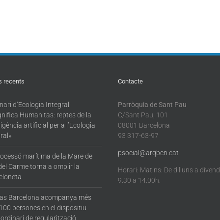
s recents
Contacte
ari d’Ecologia Integral:
Parròquia de Sant Pau
nifica Humanitas: reptes de la
C/Sant Pau, 101
·ligència artificial per a l’Ecologia
08001 Barcelona
ral»
93 317-63-97
psocial@arqbcn.cat
rocessó marítima de la Mare de
del Carme torna a omplir la
Horari: Matins: De dilluns a diven
eloneta
9.30 a 14.00h.
tas Barcelona acompanya més
100 persones en el dispositiu
ordinari de regularització