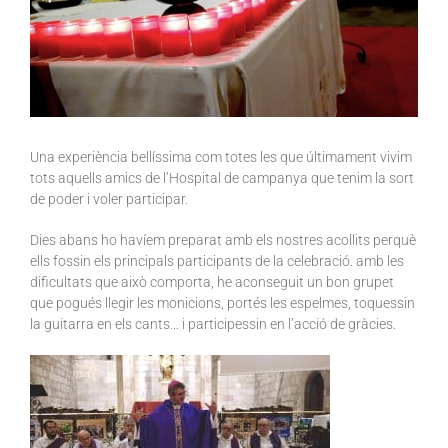
Una experiència bellíssima com totes les que últimament vivim
tots aquells amics de l’Hospital de campanya que tenim la sort
de poder i voler participar.
Dies abans ho havíem preparat amb els nostres acollits perquè
ells fossin els principals participants de la celebració. amb les
dificultats que això comporta, he aconseguit un bon grupet
que pogués llegir les monicions, portés les espelmes, toquessin
la guitarra en els cants… i participessin en l’acció de gràcies.