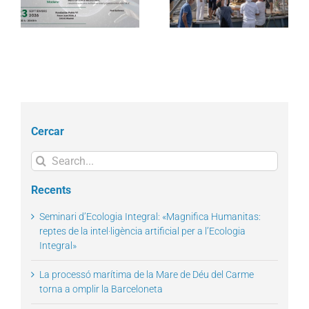
l
Carme torna a omplir la
dispositiu extraordinari
Barceloneta
de regularització
Cercar
Search
for:
Recents
Seminari d’Ecologia Integral: «Magnifica Humanitas:
reptes de la intel·ligència artificial per a l’Ecologia
Integral»
La processó marítima de la Mare de Déu del Carme
torna a omplir la Barceloneta