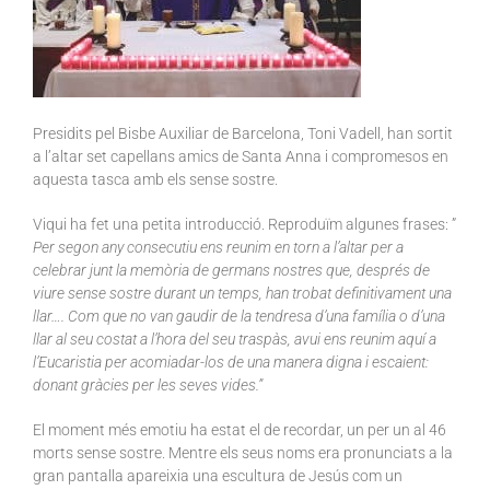
Presidits pel Bisbe Auxiliar de Barcelona, Toni Vadell, han sortit
a l’altar set capellans amics de Santa Anna i compromesos en
aquesta tasca amb els sense sostre.
Viqui ha fet una petita introducció. Reproduïm algunes frases: ”
Per segon any consecutiu ens reunim en torn a l’altar per a
celebrar junt la memòria de germans nostres que, després de
viure sense sostre durant un temps, han trobat definitivament una
llar…. Com que no van gaudir de la tendresa d’una família o d’una
llar al seu costat a l’hora del seu traspàs, avui ens reunim aquí a
l’Eucaristia per acomiadar-los de una manera digna i escaient:
donant gràcies per les
seves vides.”
El moment més emotiu ha estat el de recordar, un per un al 46
morts sense sostre. Mentre els seus noms era pronunciats a la
gran pantalla apareixia una escultura de Jesús com un