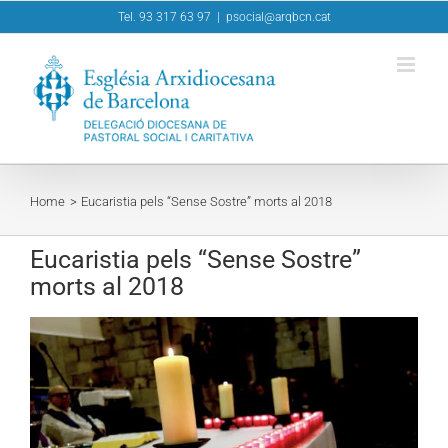
Skip
Tel. 93 317 63 97
|
psocial@arqbcn.cat
to
content
Home
Eucaristia pels “Sense Sostre” morts al 2018
Eucaristia pels “Sense Sostre”
morts al 2018
View
Larger
Image