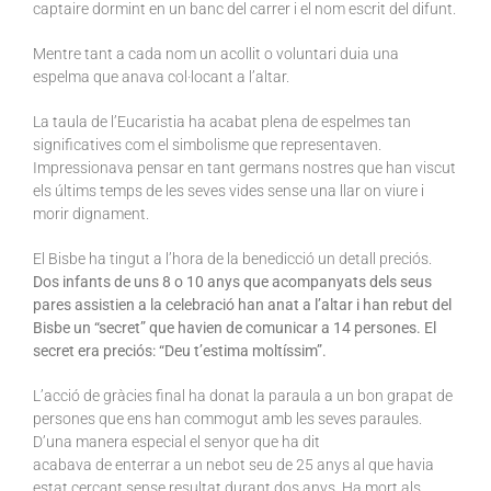
captaire dormint en un banc del carrer i el nom escrit del difunt.
Mentre tant a cada nom un acollit o voluntari duia una
espelma que anava col·locant a l’altar.
La taula de l’Eucaristia ha acabat plena de espelmes tan
significatives com el simbolisme que representaven.
Impressionava pensar en tant germans nostres que han viscut
els últims temps de les seves vides sense una llar on viure i
morir dignament.
El Bisbe ha tingut a l’hora de la benedicció un detall preciós.
Dos infants de uns 8 o 10 anys que acompanyats dels seus
pares assistien a la celebració han anat a l’altar i han rebut del
Bisbe un “secret” que havien de comunicar a 14 persones. El
secret era preciós: “Deu t’estima moltíssim”.
L’acció de gràcies final ha donat la paraula a un bon grapat de
persones que ens han commogut amb les seves paraules.
D’una manera especial el senyor que ha dit
acabava de enterrar a un nebot seu de 25 anys al que havia
estat cercant sense resultat durant dos anys. Ha mort als