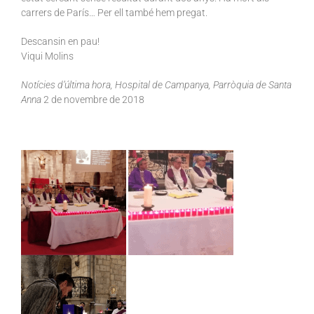
carrers de París… Per ell també hem pregat.
Descansin en pau!
Viqui Molins
Notícies d’última hora, Hospital de Campanya, Parròquia de Santa
Anna
2 de novembre de 2018