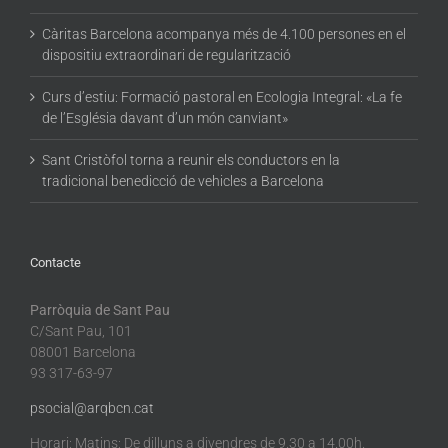
Càritas Barcelona acompanya més de 4.100 persones en el
dispositiu extraordinari de regularització
Curs d’estiu: Formació pastoral en Ecologia Integral: «La fe
de l’Església davant d’un món canviant»
Sant Cristòfol torna a reunir els conductors en la
tradicional benedicció de vehicles a Barcelona
Contacte
Parròquia de Sant Pau
C/Sant Pau, 101
08001 Barcelona
93 317-63-97
psocial@arqbcn.cat
Horari: Matins: De dilluns a divendres de 9.30 a 14.00h.