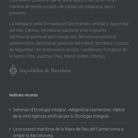
matèria de temes socials i de caritat els religiosos, laics i
preveres.
La Delegació està formada pel Secretariats i entitats: Apostolat
del mar, Càritas, Secretariat pastoral amb migrants,
Secretariat pastoral pels marginats, Secretariat pastoral
penitenciària, Secretariat pastoral del trànsit, bombers i cossos
de seguretat i les Institucions socials i caritatives: Fundació de
la Santa Creu, Justícia i Pau, Mans Unides i Obinso.
Noticies recents
Seminari d’Ecologia Integral: «Magnifica Humanitas: reptes
de la intel·ligència artificial per a l’Ecologia Integral»
La processó marítima de la Mare de Déu del Carme torna a
omplir la Barceloneta