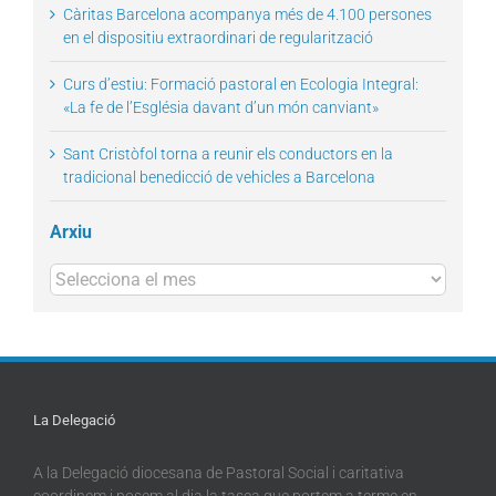
Càritas Barcelona acompanya més de 4.100 persones
en el dispositiu extraordinari de regularització
Curs d’estiu: Formació pastoral en Ecologia Integral:
«La fe de l’Església davant d’un món canviant»
Sant Cristòfol torna a reunir els conductors en la
tradicional benedicció de vehicles a Barcelona
Arxiu
Arxius
La Delegació
A la Delegació diocesana de Pastoral Social i caritativa
coordinem i posem al dia la tasca que portem a terme en