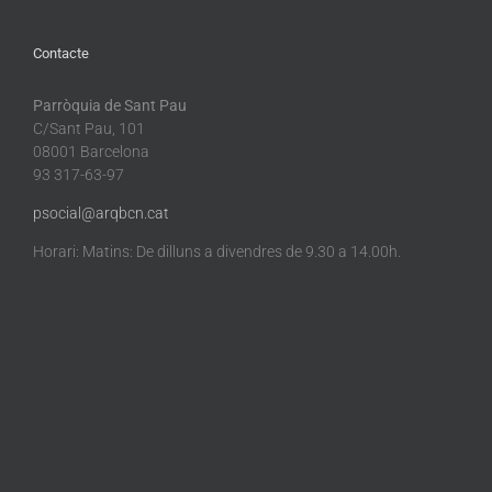
Contacte
Parròquia de Sant Pau
C/Sant Pau, 101
08001 Barcelona
93 317-63-97
psocial@arqbcn.cat
Horari: Matins: De dilluns a divendres de 9.30 a 14.00h.