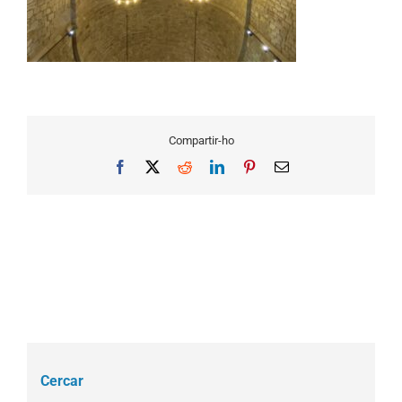
Compartir-ho
Facebook
X
Reddit
LinkedIn
Pinterest
Email
Cercar