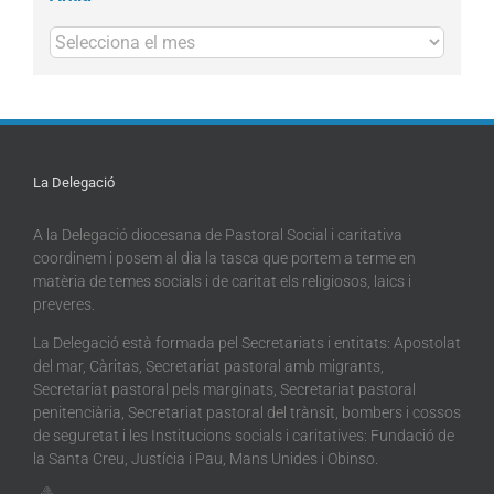
Arxius
La Delegació
A la Delegació diocesana de Pastoral Social i caritativa
coordinem i posem al dia la tasca que portem a terme en
matèria de temes socials i de caritat els religiosos, laics i
preveres.
La Delegació està formada pel Secretariats i entitats: Apostolat
del mar, Càritas, Secretariat pastoral amb migrants,
Secretariat pastoral pels marginats, Secretariat pastoral
penitenciària, Secretariat pastoral del trànsit, bombers i cossos
de seguretat i les Institucions socials i caritatives: Fundació de
la Santa Creu, Justícia i Pau, Mans Unides i Obinso.