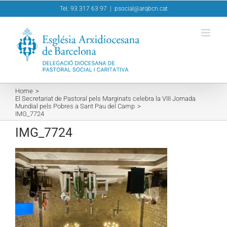
Skip
Tel. 93 317 63 97
|
psocial@arqbcn.cat
to
content
Home
El Secretariat de Pastoral pels Marginats celebra la VIII Jornada
Mundial pels Pobres a Sant Pau del Camp
IMG_7724
IMG_7724