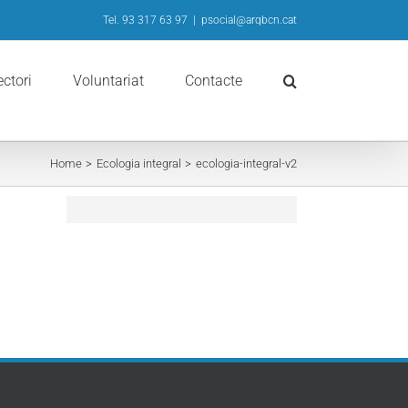
Tel. 93 317 63 97
|
psocial@arqbcn.cat
ectori
Voluntariat
Contacte
Home
Ecologia integral
ecologia-integral-v2