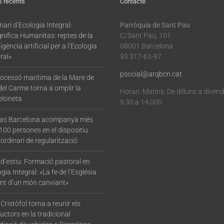
s recents
Contacte
ari d’Ecologia Integral:
Parròquia de Sant Pau
nifica Humanitas: reptes de la
C/Sant Pau, 101
·ligència artificial per a l’Ecologia
08001 Barcelona
ral»
93 317-63-97
psocial@arqbcn.cat
rocessó marítima de la Mare de
del Carme torna a omplir la
Horari: Matins: De dilluns a diven
eloneta
9.30 a 14.00h.
tas Barcelona acompanya més
100 persones en el dispositiu
ordinari de regularització
 d’estiu: Formació pastoral en
gia Integral: «La fe de l’Església
nt d’un món canviant»
Cristòfol torna a reunir els
ctors en la tradicional