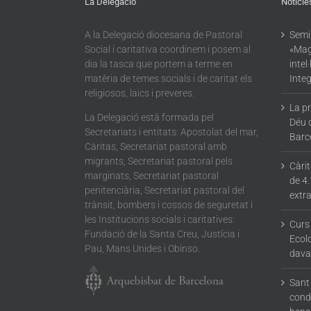
La Delegació
Noticie
A la Delegació diocesana de Pastoral
Semin
Social i caritativa coordinem i posem al
«Mag
dia la tasca que portem a terme en
intel
matèria de temes socials i de caritat els
Integ
religiosos, laics i preveres.
La p
La Delegació està formada pel
Déu 
Secretariats i entitats: Apostolat del mar,
Barc
Càritas, Secretariat pastoral amb
migrants, Secretariat pastoral pels
Càri
marginats, Secretariat pastoral
de 4.
penitenciària, Secretariat pastoral del
extra
trànsit, bombers i cossos de seguretat i
les Institucions socials i caritatives:
Curs
Fundació de la Santa Creu, Justícia i
Ecolo
Pau, Mans Unides i Obinso.
dava
Sant 
condu