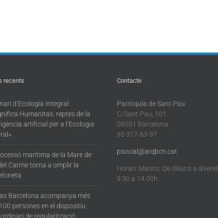
s recents
Contacte
ari d’Ecologia Integral:
Parròquia de Sant Pau
nifica Humanitas: reptes de la
C/Sant Pau, 101
·ligència artificial per a l’Ecologia
08001 Barcelona
ral»
93 317-63-97
psocial@arqbcn.cat
rocessó marítima de la Mare de
del Carme torna a omplir la
Horari: Matins: De dilluns a diven
eloneta
9.30 a 14.00h.
tas Barcelona acompanya més
100 persones en el dispositiu
ordinari de regularització