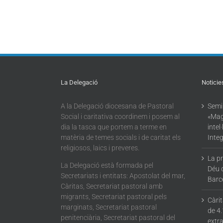
La Delegació
Noticie
A la Delegació diocesana de Pastoral
Semin
Social i caritativa coordinem i posem al
«Mag
dia la tasca que portem a terme en
intel
matèria de temes socials i de caritat els
Integ
religiosos, laics i preveres.
La p
La Delegació està formada pel
Déu 
Secretariats i entitats: Apostolat del mar,
Barc
Càritas, Secretariat pastoral amb
migrants, Secretariat pastoral pels
Càri
marginats, Secretariat pastoral
de 4.
penitenciària, Secretariat pastoral del
extra