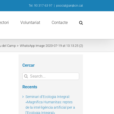
Tel. 93 317 63 97
|
psocial@arqbcn.cat
ectori
Voluntariat
Contacte
au del Camp
WhatsApp Image 2023-07-19 at 13.13.25 (2)
Cercar
Search
for:
Recents
Seminari d’Ecologia Integral:
«Magnifica Humanitas: reptes
de la intel·ligència artificial per a
l’Ecologia Integral»