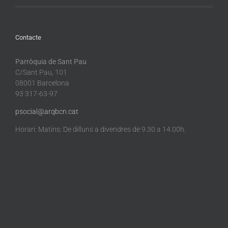
Contacte
Parròquia de Sant Pau
C/Sant Pau, 101
08001 Barcelona
93 317-63-97
psocial@arqbcn.cat
Horari: Matins: De dilluns a divendres de 9.30 a 14.00h.