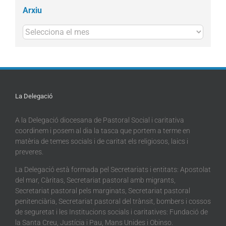
Arxiu
Arxius
La Delegació
A la Delegació diocesana de Pastoral Social i caritativa
coordinem i posem al dia la tasca que portem a terme en
matèria de temes socials i de caritat els religiosos, laics i
preveres.
La Delegació està formada pel Secretariats i entitats: Apostolat
del mar, Càritas, Secretariat pastoral amb migrants,
Secretariat pastoral pels marginats, Secretariat pastoral
penitenciària, Secretariat pastoral del trànsit, bombers i cossos
de seguretat i les Institucions socials i caritatives: Fundació de
la Santa Creu, Justícia i Pau, Mans Unides i Obinso.