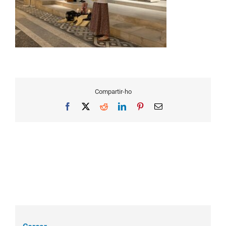
Compartir-ho
Facebook
X
Reddit
LinkedIn
Pinterest
Email