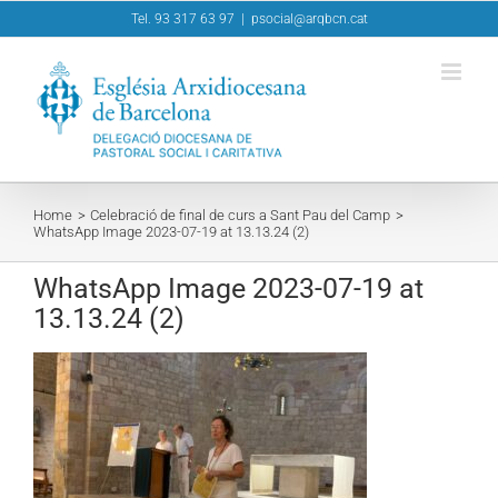
Skip
Tel. 93 317 63 97
|
psocial@arqbcn.cat
to
content
Home
Celebració de final de curs a Sant Pau del Camp
WhatsApp Image 2023-07-19 at 13.13.24 (2)
WhatsApp Image 2023-07-19 at
13.13.24 (2)