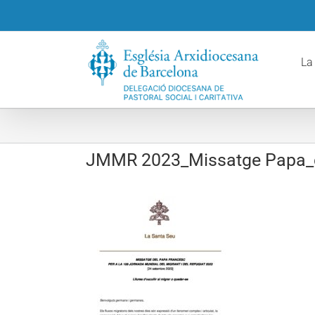
Skip
to
content
La
JMMR 2023_Missatge Papa_c