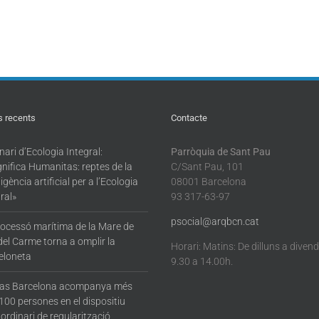
s recents
Contacte
ari d’Ecologia Integral:
Parròquia de Sant Pau
nifica Humanitas: reptes de la
C/Sant Pau, 101
·ligència artificial per a l’Ecologia
08001 Barcelona
ral»
93 317-63-97
psocial@arqbcn.cat
rocessó marítima de la Mare de
del Carme torna a omplir la
Horari: Matins: De dilluns a diven
eloneta
9.30 a 14.00h.
tas Barcelona acompanya més
100 persones en el dispositiu
ordinari de regularització