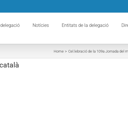
 delegació
Notícies
Entitats de la delegació
Dir
Home
Cel.lebració de la 109a Jornada del mi
atalà