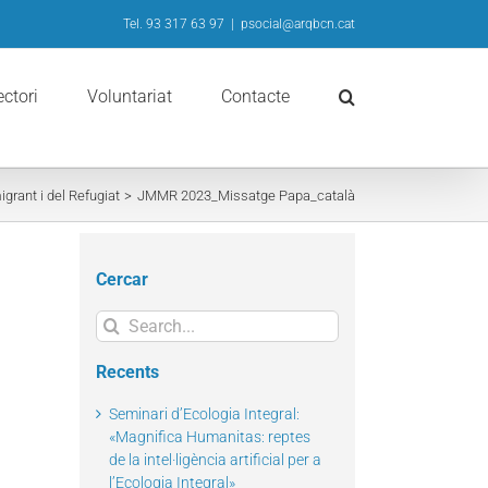
Tel. 93 317 63 97
|
psocial@arqbcn.cat
ectori
Voluntariat
Contacte
grant i del Refugiat
JMMR 2023_Missatge Papa_català
Cercar
Search
for:
Recents
Seminari d’Ecologia Integral:
«Magnifica Humanitas: reptes
de la intel·ligència artificial per a
l’Ecologia Integral»