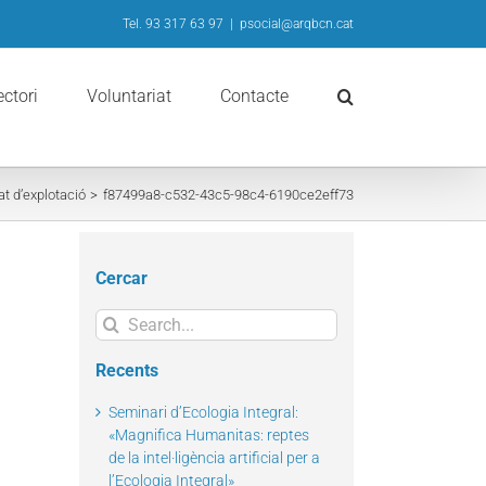
Tel. 93 317 63 97
|
psocial@arqbcn.cat
ectori
Voluntariat
Contacte
t d’explotació
f87499a8-c532-43c5-98c4-6190ce2eff73
Cercar
Search
for:
Recents
Seminari d’Ecologia Integral:
«Magnifica Humanitas: reptes
de la intel·ligència artificial per a
l’Ecologia Integral»