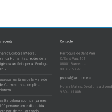
s recents
Contacte
ari d’Ecologia Integral:
Parròquia de Sant Pau
nifica Humanitas: reptes de la
C/Sant Pau, 101
·ligència artificial per a l’Ecologia
08001 Barcelona
ral»
93 317-63-97
psocial@arqbcn.cat
rocessó marítima de la Mare de
del Carme torna a omplir la
Horari: Matins: De dilluns a diven
eloneta
9.30 a 14.00h.
tas Barcelona acompanya més
100 persones en el dispositiu
ordinari de regularització