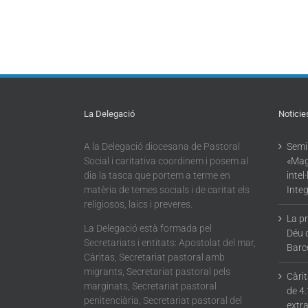
La Delegació
Noticie
A la Delegació diocesana de Pastoral
Semin
Social i caritativa coordinem i posem al
«Mag
dia la tasca que portem a terme en
intel
matèria de temes socials i de caritat els
Integ
religiosos, laics i preveres.
La p
La Delegació està formada pel
Déu 
Secretariats i entitats: Apostolat del mar,
Barc
Càritas, Secretariat pastoral amb
migrants, Secretariat pastoral pels
Càri
marginats, Secretariat pastoral
de 4.
penitenciària, Secretariat pastoral del
extra