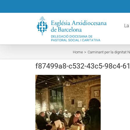
Skip
to
content
La
Home
Caminant per la dignitat 
f87499a8-c532-43c5-98c4-6