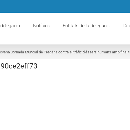
 delegació
Notícies
Entitats de la delegació
Dir
Novena Jornada Mundial de Pregària contra el tràfic d’éssers humans amb finalita
190ce2eff73