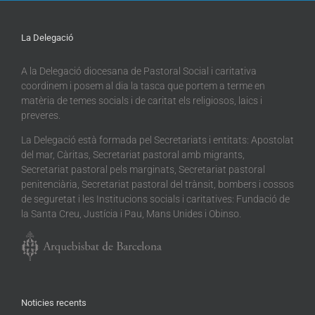
La Delegació
A la Delegació diocesana de Pastoral Social i caritativa
coordinem i posem al dia la tasca que portem a terme en
matèria de temes socials i de caritat els religiosos, laics i
preveres.
La Delegació està formada pel Secretariats i entitats: Apostolat
del mar, Càritas, Secretariat pastoral amb migrants,
Secretariat pastoral pels marginats, Secretariat pastoral
penitenciària, Secretariat pastoral del trànsit, bombers i cossos
de seguretat i les Institucions socials i caritatives: Fundació de
la Santa Creu, Justícia i Pau, Mans Unides i Obinso.
Noticies recents