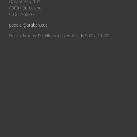
C/Sant Pau, 101
08001 Barcelona
93 317-63-97
psocial@arqbcn.cat
Horari: Matins: De dilluns a divendres de 9.30 a 14.00h.