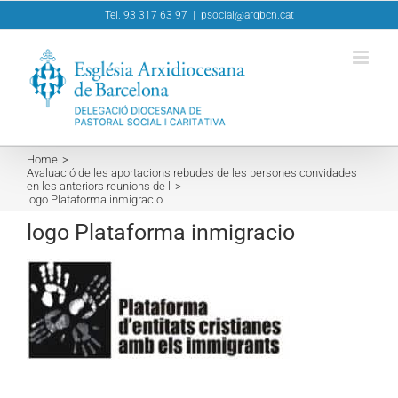
Skip
Tel. 93 317 63 97
|
psocial@arqbcn.cat
to
content
Home
Avaluació de les aportacions rebudes de les persones convidades
en les anteriors reunions de l
logo Plataforma inmigracio
logo Plataforma inmigracio