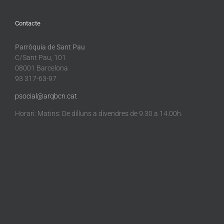
Contacte
Parròquia de Sant Pau
C/Sant Pau, 101
08001 Barcelona
93 317-63-97
psocial@arqbcn.cat
Horari: Matins: De dilluns a divendres de 9.30 a 14.00h.