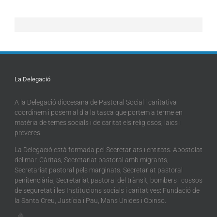
La Delegació
A la Delegació diocesana de Pastoral Social i caritativa
coordinem i posem al dia la tasca que portem a terme en
matèria de temes socials i de caritat els religiosos, laics i
preveres.
La Delegació està formada pel Secretariats i entitats: Apostolat
del mar, Càritas, Secretariat pastoral amb migrants,
Secretariat pastoral pels marginats, Secretariat pastoral
penitenciària, Secretariat pastoral del trànsit, bombers i cossos
de seguretat i les Institucions socials i caritatives: Fundació de
la Santa Creu, Justícia i Pau, Mans Unides i Obinso.