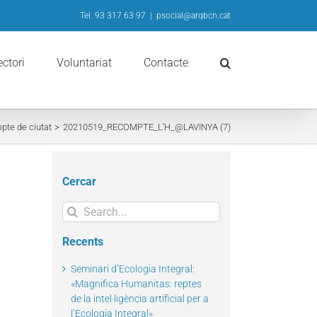
Tel. 93 317 63 97
|
psocial@arqbcn.cat
ectori
Voluntariat
Contacte
pte de ciutat
20210519_RECOMPTE_L’H_@LAVINYA (7)
Cercar
Search
for:
Recents
Seminari d’Ecologia Integral:
«Magnifica Humanitas: reptes
de la intel·ligència artificial per a
l’Ecologia Integral»