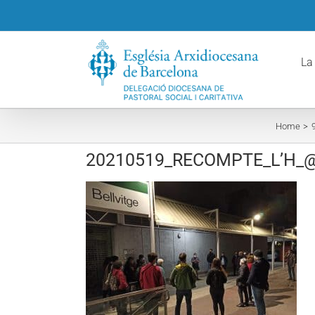
Skip
to
content
La
Home
20210519_RECOMPTE_L’H_@