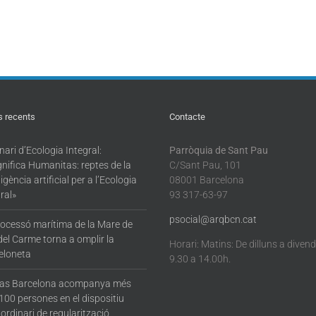
s recents
Contacte
ari d’Ecologia Integral:
Parròquia de Sant Pau
nifica Humanitas: reptes de la
C/Sant Pau, 101
·ligència artificial per a l’Ecologia
08001 Barcelona
ral»
93 317-63-97
psocial@arqbcn.cat
rocessó marítima de la Mare de
del Carme torna a omplir la
Horari: Matins: De dilluns a diven
eloneta
9.30 a 14.00h.
tas Barcelona acompanya més
100 persones en el dispositiu
ordinari de regularització