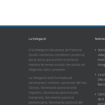
La Delegació
Noticie
A la Delegació diocesana de Pastoral
Semin
Social i caritativa coordinem i posem al
«Mag
dia la tasca que portem a terme en
intel
matèria de temes socials i de caritat els
Integ
religiosos, laics i preveres.
La p
La Delegació està formada pel
Déu 
Secretariats i entitats: Apostolat del mar,
Barc
Càritas, Secretariat pastoral amb
migrants, Secretariat pastoral pels
Càri
marginats, Secretariat pastoral
de 4.
penitenciària, Secretariat pastoral del
extra