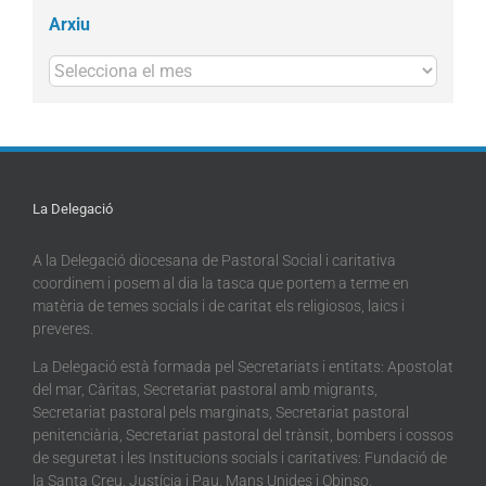
Arxiu
Arxius
La Delegació
A la Delegació diocesana de Pastoral Social i caritativa
coordinem i posem al dia la tasca que portem a terme en
matèria de temes socials i de caritat els religiosos, laics i
preveres.
La Delegació està formada pel Secretariats i entitats: Apostolat
del mar, Càritas, Secretariat pastoral amb migrants,
Secretariat pastoral pels marginats, Secretariat pastoral
penitenciària, Secretariat pastoral del trànsit, bombers i cossos
de seguretat i les Institucions socials i caritatives: Fundació de
la Santa Creu, Justícia i Pau, Mans Unides i Obinso.