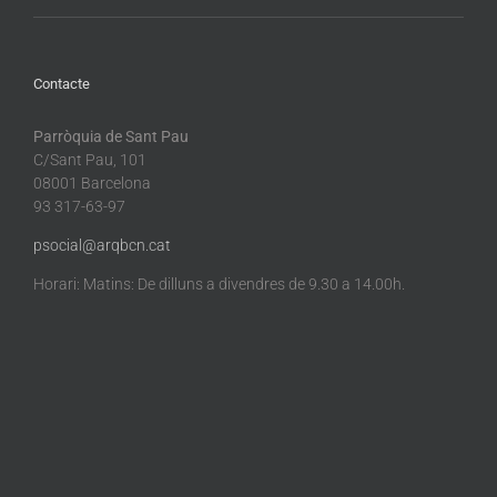
Contacte
Parròquia de Sant Pau
C/Sant Pau, 101
08001 Barcelona
93 317-63-97
psocial@arqbcn.cat
Horari: Matins: De dilluns a divendres de 9.30 a 14.00h.