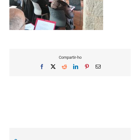
Compartir-ho
Facebook
X
Reddit
LinkedIn
Pinterest
Email