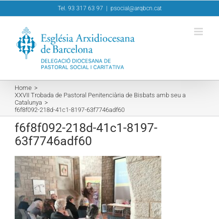
Skip
Tel. 93 317 63 97
|
psocial@arqbcn.cat
to
content
Home
XXVII Trobada de Pastoral Penitenciària de Bisbats amb seu a
Catalunya
f6f8f092-218d-41c1-8197-63f7746adf60
f6f8f092-218d-41c1-8197-
63f7746adf60