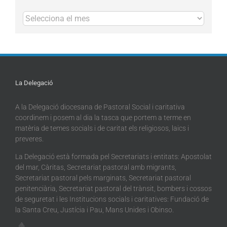
Arxius
La Delegació
A la Delegació diocesana de Pastoral Social i caritativa
coordinem i posem al dia la tasca que portem a terme en
matèria de temes socials i de caritat els religiosos, laics i
preveres.
La Delegació està formada pel Secretariats i entitats: Apostolat
del mar, Càritas, Secretariat pastoral amb migrants,
Secretariat pastoral pels marginats, Secretariat pastoral
penitenciària, Secretariat pastoral del trànsit, bombers i cossos
de seguretat i les Institucions socials i caritatives: Fundació de
la Santa Creu, Justícia i Pau, Mans Unides i Obinso.