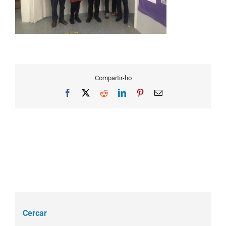
Compartir-ho
Facebook
X
Reddit
LinkedIn
Pinterest
Email
Cercar