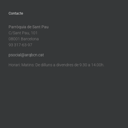
Contacte
Parròquia de Sant Pau
C/Sant Pau, 101
08001 Barcelona
93 317-63-97
psocial@arqbcn.cat
Horari: Matins: De dilluns a divendres de 9.30 a 14.00h.