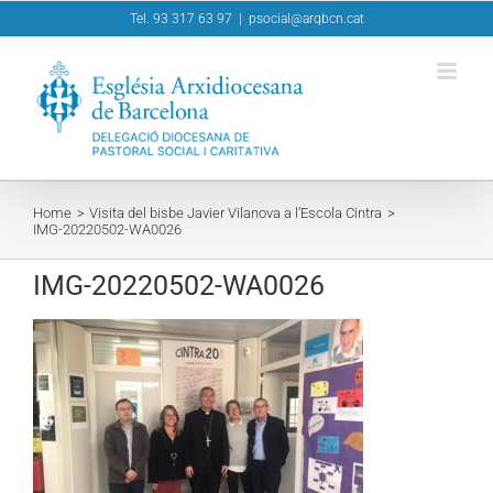
Skip
Tel. 93 317 63 97
|
psocial@arqbcn.cat
to
content
Home
Visita del bisbe Javier Vilanova a l’Escola Cintra
IMG-20220502-WA0026
IMG-20220502-WA0026