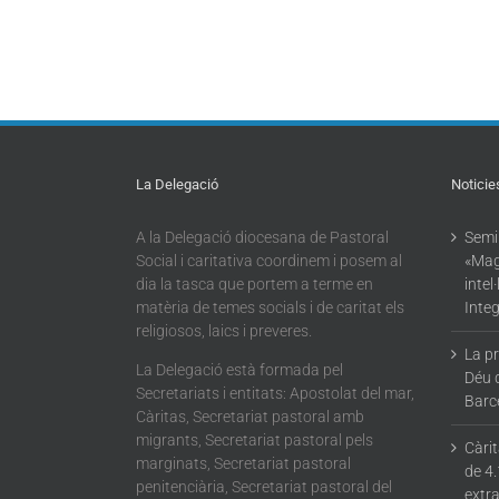
La Delegació
Noticie
A la Delegació diocesana de Pastoral
Semin
Social i caritativa coordinem i posem al
«Mag
dia la tasca que portem a terme en
intel
matèria de temes socials i de caritat els
Integ
religiosos, laics i preveres.
La p
La Delegació està formada pel
Déu 
Secretariats i entitats: Apostolat del mar,
Barc
Càritas, Secretariat pastoral amb
migrants, Secretariat pastoral pels
Càri
marginats, Secretariat pastoral
de 4.
penitenciària, Secretariat pastoral del
extra