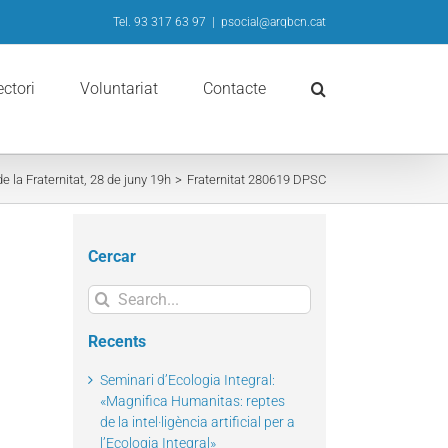
Tel. 93 317 63 97
|
psocial@arqbcn.cat
ectori
Voluntariat
Contacte
 de la Fraternitat, 28 de juny 19h
Fraternitat 280619 DPSC
Cercar
Search
for:
Recents
Seminari d’Ecologia Integral:
«Magnifica Humanitas: reptes
de la intel·ligència artificial per a
l’Ecologia Integral»