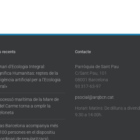
s recents
Contacte
ari d’Ecologia Integral:
Parròquia de Sant Pau
nifica Humanitas: reptes de la
C/Sant Pau, 101
·ligència artificial per a l’Ecologia
08001 Barcelona
ral»
93 317-63-97
psocial@arqbcn.cat
rocessó marítima de la Mare de
del Carme torna a omplir la
Horari: Matins: De dilluns a diven
eloneta
9.30 a 14.00h.
tas Barcelona acompanya més
100 persones en el dispositiu
ordinari de regularització