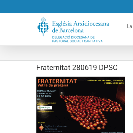
Skip
to
content
La
Fraternitat 280619 DPSC