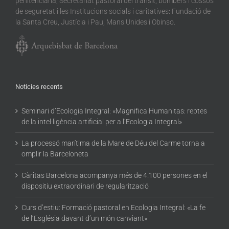
penitenciària, Secretariat pastoral del trànsit, bombers i cossos
de seguretat i les Institucions socials i caritatives: Fundació de
la Santa Creu, Justícia i Pau, Mans Unides i Obinso.
Noticies recents
Seminari d’Ecologia Integral: «Magnifica Humanitas: reptes
de la intel·ligència artificial per a l’Ecologia Integral»
La processó marítima de la Mare de Déu del Carme torna a
omplir la Barceloneta
Càritas Barcelona acompanya més de 4.100 persones en el
dispositiu extraordinari de regularització
Curs d’estiu: Formació pastoral en Ecologia Integral: «La fe
de l’Església davant d’un món canviant»