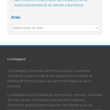
Sant Cristòfol torna a reunir els conductors en la
tradicional benedicció de vehicles a Barcelona
Arxiu
Arxius
La Delegació
A la Delegació diocesana de Pastoral Social i caritativa
coordinem i posem al dia la tasca que portem a terme en
matèria de temes socials i de caritat els religiosos, laics i
preveres.
La Delegació està formada pel Secretariats i entitats: Apostolat
del mar, Càritas, Secretariat pastoral amb migrants,
Secretariat pastoral pels marginats, Secretariat pastoral