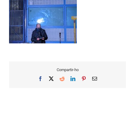
Compartir-ho
Facebook
X
Reddit
LinkedIn
Pinterest
Email