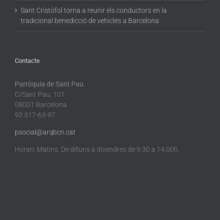
Sant Cristòfol torna a reunir els conductors en la
tradicional benedicció de vehicles a Barcelona
Contacte
Parròquia de Sant Pau
C/Sant Pau, 101
08001 Barcelona
93 317-63-97
psocial@arqbcn.cat
Horari: Matins: De dilluns a divendres de 9.30 a 14.00h.