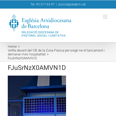
Skip
Tel. 93 317 63 97
|
psocial@arqbcn.cat
to
content
Home
Vetlla davant del CIE de la Zona Franca per exigir-ne el tancament i
demanar més hospitalitat
FJuSrNzX0AMVN1D
FJuSrNzX0AMVN1D