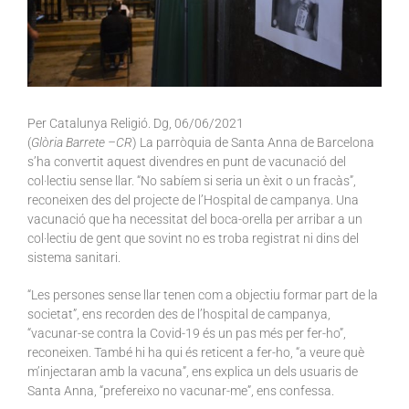
Per Catalunya Religió. Dg, 06/06/2021
(
Glòria Barrete –CR
) La parròquia de Santa Anna de Barcelona
s’ha convertit aquest divendres en punt de vacunació del
col·lectiu sense llar. “No sabíem si seria un èxit o un fracàs”,
reconeixen des del projecte de l’Hospital de campanya. Una
vacunació que ha necessitat del boca-orella per arribar a un
col·lectiu de gent que sovint no es troba registrat ni dins del
sistema sanitari.
“Les persones sense llar tenen com a objectiu formar part de la
societat”, ens recorden des de l’hospital de campanya,
“vacunar-se contra la Covid-19 és un pas més per fer-ho”,
reconeixen. També hi ha qui és reticent a fer-ho, “a veure què
m’injectaran amb la vacuna”, ens explica un dels usuaris de
Santa Anna, “prefereixo no vacunar-me”, ens confessa.