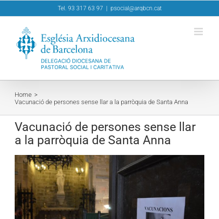
Skip
Tel. 93 317 63 97
|
psocial@arqbcn.cat
to
content
Home
Vacunació de persones sense llar a la parròquia de Santa Anna
Vacunació de persones sense llar
a la parròquia de Santa Anna
View
Larger
Image