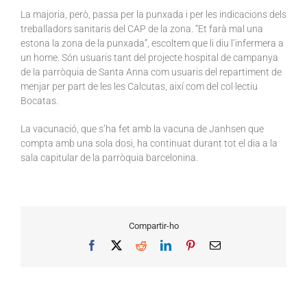
La majoria, però, passa per la punxada i per les indicacions dels
treballadors sanitaris del CAP de la zona. “Et farà mal una
estona la zona de la punxada”, escoltem que li diu l’infermera a
un home. Són usuaris tant del projecte hospital de campanya
de la parròquia de Santa Anna com usuaris del repartiment de
menjar per part de les les Calcutas, així com del col·lectiu
Bocatas.
La vacunació, que s’ha fet amb la vacuna de Janhsen que
compta amb una sola dosi, ha continuat durant tot el dia a la
sala capitular de la parròquia barcelonina.
Compartir-ho
Facebook
X
Reddit
LinkedIn
Pinterest
Email