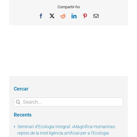
Compartir-ho
Facebook
X
Reddit
LinkedIn
Pinterest
Email
Cercar
Search
for:
Recents
Seminari d’Ecologia Integral: «Magnifica Humanitas:
reptes de la intel·ligència artificial per a l’Ecologia