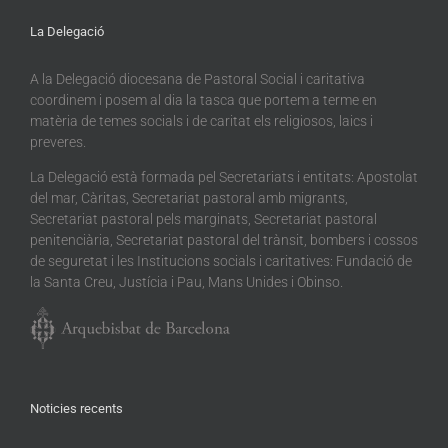
La Delegació
A la Delegació diocesana de Pastoral Social i caritativa
coordinem i posem al dia la tasca que portem a terme en
matèria de temes socials i de caritat els religiosos, laics i
preveres.
La Delegació està formada pel Secretariats i entitats: Apostolat
del mar, Càritas, Secretariat pastoral amb migrants,
Secretariat pastoral pels marginats, Secretariat pastoral
penitenciària, Secretariat pastoral del trànsit, bombers i cossos
de seguretat i les Institucions socials i caritatives: Fundació de
la Santa Creu, Justícia i Pau, Mans Unides i Obinso.
Noticies recents