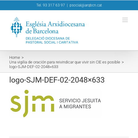
Skip
Tel. 93 317 63 97
|
psocial@arqbcn.cat
to
content
Home
Una vigilia de oración para reivindicar que vivir sin CIE es posible
logo-SJM-DEF-02-2048×633
logo-SJM-DEF-02-2048×633