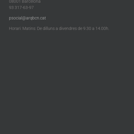
08001 Barcelona
93 317-63-97
psocial@arqbcn.cat
Horari: Matins: De dilluns a divendres de 9.30 a 14.00h.