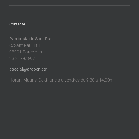
Contacte
Parròquia de Sant Pau
C/Sant Pau, 101
08001 Barcelona
93 317-63-97
psocial@arqbcn.cat
Horari: Matins: De dilluns a divendres de 9.30 a 14.00h.