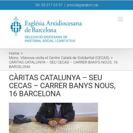
Skip
Tel. 93 317 63 97
|
psocial@arqbcn.cat
to
content
Home
Mons. Vilanova visita el Centre Català de Solidaritat (CECAS)
CÀRITAS CATALUNYA – SEU CECAS – CARRER BANYS NOUS, 16
BARCELONA
CÀRITAS CATALUNYA – SEU
CECAS – CARRER BANYS NOUS,
16 BARCELONA