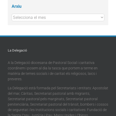
Arxiu
Arxius
La Delegació
A la Delegació diocesana de Pastoral Social i caritativa
coordinem i posem al dia la tasca que portem a terme en
matèria de temes socials i de caritat els religiosos, laics i
preveres.
La Delegació està formada pel Secretariats i entitats: Apostolat
del mar, Càritas, Secretariat pastoral amb migrants,
Secretariat pastoral pels marginats, Secretariat pastoral
penitenciària, Secretariat pastoral del trànsit, bombers i cossos
de seguretat i les Institucions socials i caritatives: Fundació de
la Santa Creu, Justícia i Pau, Mans Unides i Obinso.