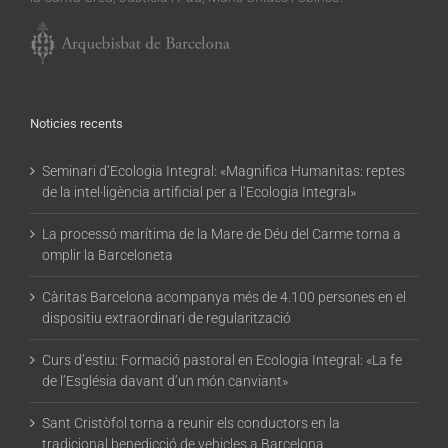
Noticies recents
Seminari d’Ecologia Integral: «Magnifica Humanitas: reptes
de la intel·ligència artificial per a l’Ecologia Integral»
La processó marítima de la Mare de Déu del Carme torna a
omplir la Barceloneta
Càritas Barcelona acompanya més de 4.100 persones en el
dispositiu extraordinari de regularització
Curs d’estiu: Formació pastoral en Ecologia Integral: «La fe
de l’Església davant d’un món canviant»
Sant Cristòfol torna a reunir els conductors en la
tradicional benedicció de vehicles a Barcelona