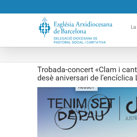
Skip
to
content
La
Trobada-concert «Clam i cant
desè aniversari de l’encíclica
View
Larger
Image