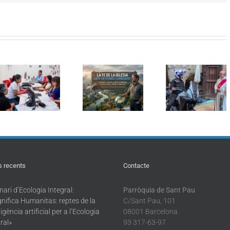
Seminar
Curs d’estiu:
Sant Cristòfol
d’Ecolog
Formació
torna a reunir
Integral
pastoral en
els conductors
«Magnifi
Ecologia
en la
Humanita
Integral: «La fe
tradicional
reptes de 
de l’Església
benedicció de
intel·ligèn
davant d’un
vehicles a
artificial p
món canviant»
Barcelona
l’Ecologi
Integral
s recents
Contacte
ari d’Ecologia Integral:
Parròquia de Sant Pau
nifica Humanitas: reptes de la
C/Sant Pau, 101
·ligència artificial per a l’Ecologia
08001 Barcelona
ral»
93 317-63-97