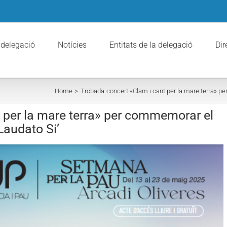
 delegació
Notícies
Entitats de la delegació
Dir
Home
Trobada-concert «Clam i cant per la mare terra» pe
 per la mare terra» per commemorar el
 Laudato Si’