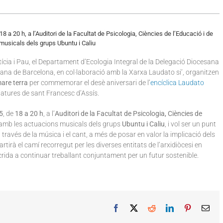
8 a 20 h, a l’Auditori de la Facultat de Psicologia, Ciències de l’Educació i de
musicals dels grups Ubuntu i Caliu
cia i Pau, el Departament d’Ecologia Integral de la Delegació Diocesana
esana de Barcelona, en col·laboració amb la Xarxa Laudato si’, organitzen
are terra
per commemorar el desè aniversari de l’
encíclica Laudato
iatures de sant Francesc d’Assís.
5
, de
18 a 20 h
, a l’
Auditori de la Facultat de Psicologia, Ciències de
amb les actuacions musicals dels grups
Ubuntu i Caliu
, i vol ser un punt
través de la música i el cant, a més de posar en valor la implicació dels
tirà el camí recorregut per les diverses entitats de l’arxidiòcesi en
 crida a continuar treballant conjuntament per un futur sostenible.
Facebook
X
Reddit
LinkedIn
Pinterest
Ema