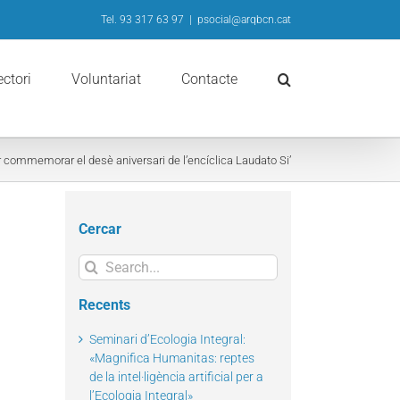
Tel. 93 317 63 97
|
psocial@arqbcn.cat
ectori
Voluntariat
Contacte
r commemorar el desè aniversari de l’encíclica Laudato Si’
Cercar
Search
for:
Recents
Seminari d’Ecologia Integral:
«Magnifica Humanitas: reptes
de la intel·ligència artificial per a
l’Ecologia Integral»