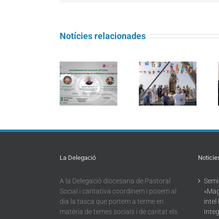
Notícies relacionades
Seminari
Càritas
d’Ecologia
Barcelona
Integral:
La processó
acompanya
«Magnifica
marítima de la
més de 4.100
Humanitas:
Mare de Déu
persones en el
reptes de la
del Carme
dispositiu
intel·ligència
torna a omplir
extraordinari
artificial per a
la Barceloneta
de
l’Ecologia
regularització
Integral»
La Delegació
Noticie
A la Delegació diocesana de Pastoral
Semin
Social i caritativa coordinem i posem al
«Mag
dia la tasca que portem a terme en
intel
matèria de temes socials i de caritat els
Integ