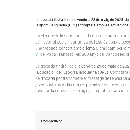
La trobada tindrà lloc el divendres 23 de maig de 2025, de 1
l’Esport Blanquerna (URL) i comptarà amb les actuacions 
En el marc de la Setmana per la Pau que promou Justí
de Pastoral Social i Caritativa de l’Església Arxidioc
una
trobada-concert amb el lema Clam i cant per la m
Si’
del Papa Francesc i els 800 anys del Cant de les cr
La trobada tindrà lloc el
divendres 23 de maig de 202
l’Educació i de l’Esport Blanquerna (URL)
. Comptarà 
de trobada per transmetre el missatge de l’encíclica a 
joves cristians en la cura del planeta. També es compar
favor de la conversió ecològica integral i es farà una
Compartir-ho