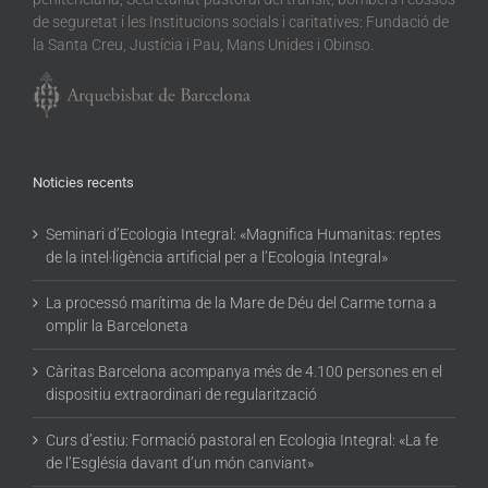
de seguretat i les Institucions socials i caritatives: Fundació de
la Santa Creu, Justícia i Pau, Mans Unides i Obinso.
Noticies recents
Seminari d’Ecologia Integral: «Magnifica Humanitas: reptes
de la intel·ligència artificial per a l’Ecologia Integral»
La processó marítima de la Mare de Déu del Carme torna a
omplir la Barceloneta
Càritas Barcelona acompanya més de 4.100 persones en el
dispositiu extraordinari de regularització
Curs d’estiu: Formació pastoral en Ecologia Integral: «La fe
de l’Església davant d’un món canviant»