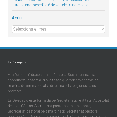
tradicional benedicció de vehicles a Barcelona
Arxiu
Arxius
La Delegació
A la Delegació diocesana de Pastoral Social i caritativa
coordinem i posem al dia la tasca que portem a terme en
matèria de temes socials i de caritat els religiosos, laics i
preveres.
La Delegació està formada pel Secretariats i entitats: Apostolat
del mar, Càritas, Secretariat pastoral amb migrants,
Secretariat pastoral pels marginats, Secretariat pastoral
penitenciària, Secretariat pastoral del trànsit, bombers i cossos