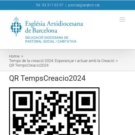
Skip
Tel. 93 317 63 97
|
psocial@arqbcn.cat
to
content
Home
Temps de la creació 2024: Esperançar i actuar amb la Creació
QR TempsCreacio2024
QR TempsCreacio2024