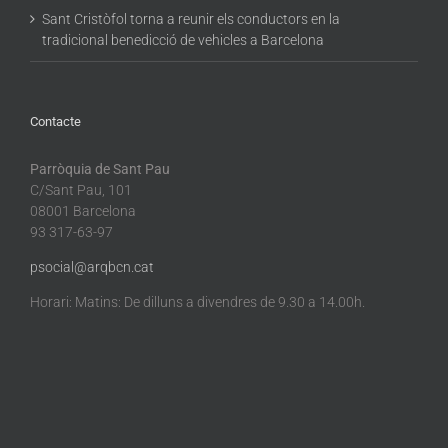
Sant Cristòfol torna a reunir els conductors en la
tradicional benedicció de vehicles a Barcelona
Contacte
Parròquia de Sant Pau
C/Sant Pau, 101
08001 Barcelona
93 317-63-97
psocial@arqbcn.cat
Horari: Matins: De dilluns a divendres de 9.30 a 14.00h.