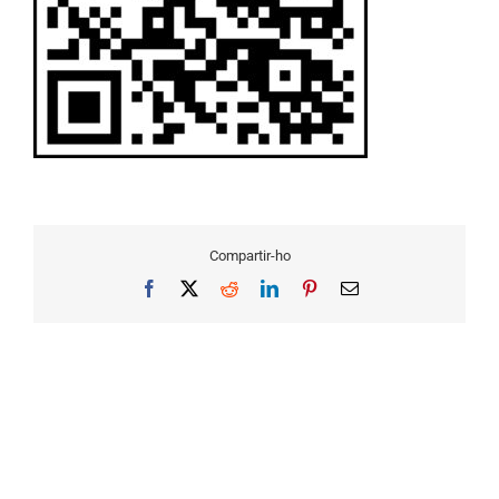
Compartir-ho
Facebook
X
Reddit
LinkedIn
Pinterest
Email