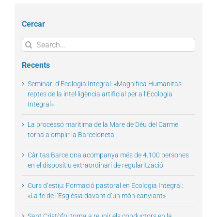
Cercar
Search
for:
Recents
Seminari d’Ecologia Integral: «Magnifica Humanitas:
reptes de la intel·ligència artificial per a l’Ecologia
Integral»
La processó marítima de la Mare de Déu del Carme
torna a omplir la Barceloneta
Càritas Barcelona acompanya més de 4.100 persones
en el dispositiu extraordinari de regularització
Curs d’estiu: Formació pastoral en Ecologia Integral:
«La fe de l’Església davant d’un món canviant»
Sant Cristòfol torna a reunir els conductors en la