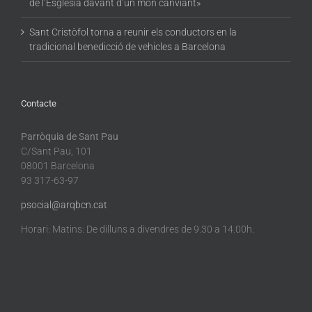
de l’Església davant d’un món canviant»
Sant Cristòfol torna a reunir els conductors en la
tradicional benedicció de vehicles a Barcelona
Contacte
Parròquia de Sant Pau
C/Sant Pau, 101
08001 Barcelona
93 317-63-97
psocial@arqbcn.cat
Horari: Matins: De dilluns a divendres de 9.30 a 14.00h.