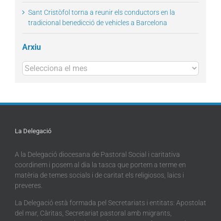
Sant Cristòfol torna a reunir els conductors en la
tradicional benedicció de vehicles a Barcelona
Arxiu
Arxius
La Delegació
A la Delegació diocesana de Pastoral Social i caritativa
coordinem i posem al dia la tasca que portem a terme en
matèria de temes socials i de caritat els religiosos, laics i
preveres.
La Delegació està formada pel Secretariats i entitats: Apostolat
del mar, Càritas, Secretariat pastoral amb migrants,