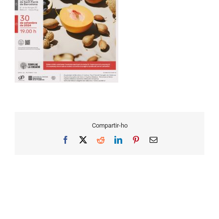
Compartir-ho
Facebook
X
Reddit
LinkedIn
Pinterest
Email