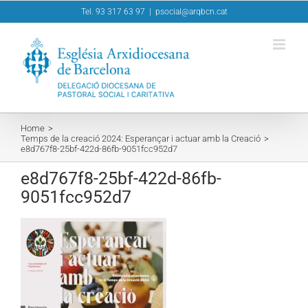
Skip
Tel. 93 317 63 97
|
psocial@arqbcn.cat
to
content
Home
Temps de la creació 2024: Esperançar i actuar amb la Creació
e8d767f8-25bf-422d-86fb-9051fcc952d7
e8d767f8-25bf-422d-86fb-
9051fcc952d7