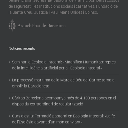
penitenciària, Secretariat pastoral del trànsit, bombers i cossos
de seguretat i les Institucions socials i caritatives: Fundació de
la Santa Creu, Justícia i Pau, Mans Unides i Obinso.
Noticies recents
Seminari d’Ecologia Integral: «Magnifica Humanitas: reptes
de la intel·ligència artificial per a l’Ecologia Integral»
La processó marítima de la Mare de Déu del Carme torna a
omplir la Barceloneta
Càritas Barcelona acompanya més de 4.100 persones en el
dispositiu extraordinari de regularització
Curs d’estiu: Formació pastoral en Ecologia Integral: «La fe
de l’Església davant d’un món canviant»