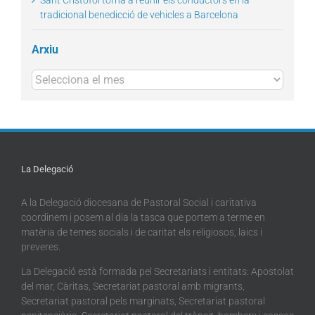
tradicional benedicció de vehicles a Barcelona
Arxiu
Arxius
La Delegació
A la Delegació diocesana de Pastoral Social i caritativa
coordinem i posem al dia la tasca que portem a terme en
matèria de temes socials i de caritat els religiosos, laics i
preveres.
La Delegació està formada pel Secretariats i entitats: Apostolat
del mar, Càritas, Secretariat pastoral amb migrants,
Secretariat pastoral pels marginats, Secretariat pastoral