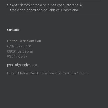
Sant Cristòfol torna a reunir els conductors en la
tradicional benedicció de vehicles a Barcelona
Contacte
Parròquia de Sant Pau
C/Sant Pau, 101
08001 Barcelona
93 317-63-97
psocial@arqbcn.cat
Horari: Matins: De dilluns a divendres de 9.30 a 14.00h.