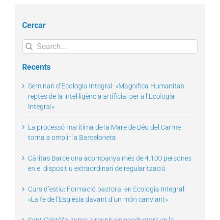
Cercar
Search
for:
Recents
Seminari d’Ecologia Integral: «Magnifica Humanitas:
reptes de la intel·ligència artificial per a l’Ecologia
Integral»
La processó marítima de la Mare de Déu del Carme
torna a omplir la Barceloneta
Càritas Barcelona acompanya més de 4.100 persones
en el dispositiu extraordinari de regularització
Curs d’estiu: Formació pastoral en Ecologia Integral:
«La fe de l’Església davant d’un món canviant»
Sant Cristòfol torna a reunir els conductors en la