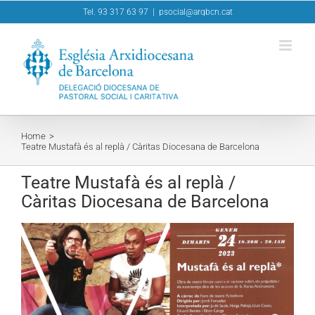
Skip
Tel. 93 317 63 97
|
psocial@arqbcn.cat
to
content
Home
Teatre Mustafà és al replà / Càritas Diocesana de Barcelona
Teatre Mustafà és al replà /
Càritas Diocesana de Barcelona
View
Larger
Image