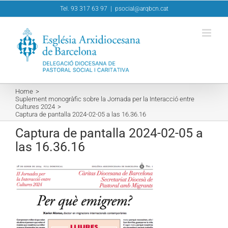
Skip
Tel. 93 317 63 97
|
psocial@arqbcn.cat
to
content
Home
Suplement monogràfic sobre la Jornada per la Interacció entre
Cultures 2024
Captura de pantalla 2024-02-05 a las 16.36.16
Captura de pantalla 2024-02-05 a
las 16.36.16