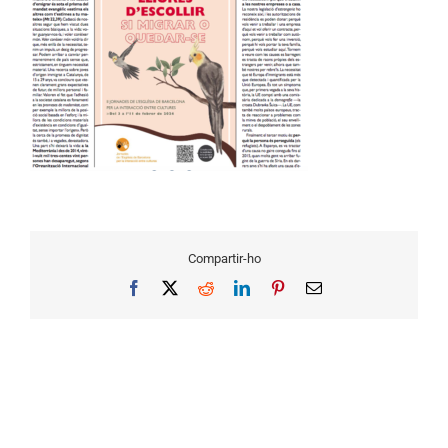
Compartir-ho
Facebook
X
Reddit
LinkedIn
Pinterest
Email