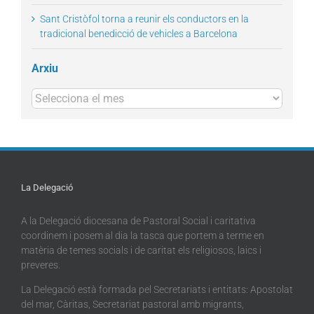
Sant Cristòfol torna a reunir els conductors en la
tradicional benedicció de vehicles a Barcelona
Arxiu
Arxius
La Delegació
A la Delegació diocesana de Pastoral Social i caritativa
coordinem i posem al dia la tasca que portem a terme en
matèria de temes socials i de caritat els religiosos, laics i
preveres.
La Delegació està formada pel Secretariats i entitats: Apostolat
del mar, Càritas, Secretariat pastoral amb migrants,