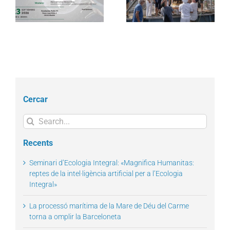
l
Carme torna a omplir la
dispositiu extraordinari
Barceloneta
de regularització
Cercar
Search
for:
Recents
Seminari d’Ecologia Integral: «Magnifica Humanitas:
reptes de la intel·ligència artificial per a l’Ecologia
Integral»
La processó marítima de la Mare de Déu del Carme
torna a omplir la Barceloneta