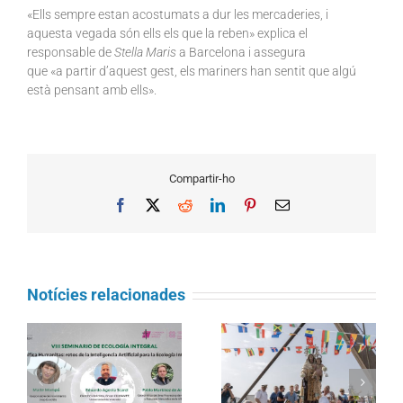
«Ells sempre estan acostumats a dur les mercaderies, i
aquesta vegada són ells els que la reben» explica el
responsable de
Stella Maris
a Barcelona i assegura
que «a partir d’aquest gest, els mariners han sentit que algú
està pensant amb ells».
Compartir-ho
Facebook
X
Reddit
LinkedIn
Pinterest
Email
Notícies relacionades
Càritas Barcelona
La processó marítima
acompanya més de
la
de la Mare de Déu del
4.100 persones en el