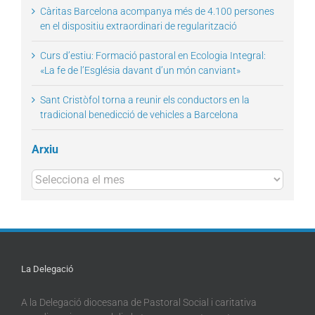
Càritas Barcelona acompanya més de 4.100 persones
en el dispositiu extraordinari de regularització
Curs d’estiu: Formació pastoral en Ecologia Integral:
«La fe de l’Església davant d’un món canviant»
Sant Cristòfol torna a reunir els conductors en la
tradicional benedicció de vehicles a Barcelona
Arxiu
Arxius
La Delegació
A la Delegació diocesana de Pastoral Social i caritativa