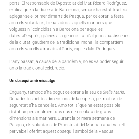
ports. El responsable de l’Apostolat del Mar, Ricard Rodríguez,
explica que a la diòcesi de Barcelona, sempre ha estat tradició
aplegar-se el primer dimarts de Pasqua, per celebrar la festa
amb els voluntaris, treballadors i aquells mariners que
volguessin i coincidissin a Barcelona per aquelles
dates. «Després, gràcies a la generositat d’algunes pastisseries
de la ciutat, gaudíem de la tradicional mona i la compartíem
amb els vaixells atracats al Port», explica Mn. Rodríguez.
L’any passat, a causa de la pandèmia, no es va poder seguir
amb la tradicional celebració.
Un obsequi amb missatge
Enguany, tampoc s’ha pogut celebrar a la seu de
Stella Maris
.
Donades les petites dimensions de la capella, per motius de
seguretat s’ha cancel·lat. Amb tot, sí que ha estat possible
distribuir personalment uns ous de xocolata de grans
dimensions als mariners. Durant la primera setmana de
Pasqua, els voluntaris de l’Apostolat del Mar han anat vaixell
per vaixell oferint aquest obsequi i símbol de la Pasqua.