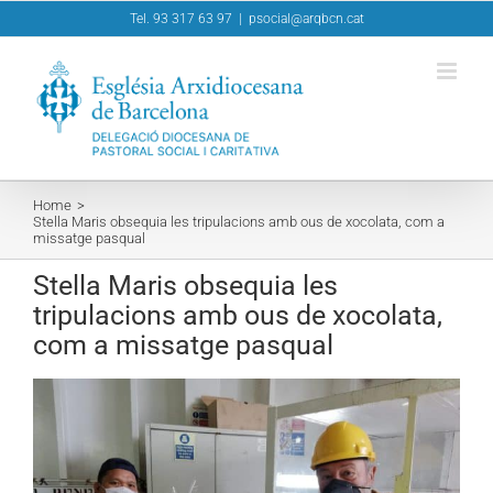
Skip
Tel. 93 317 63 97
|
psocial@arqbcn.cat
to
content
Home
Stella Maris obsequia les tripulacions amb ous de xocolata, com a
missatge pasqual
Stella Maris obsequia les
tripulacions amb ous de xocolata,
com a missatge pasqual
View
Larger
Image