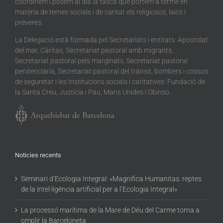
coordinem i posem al dia la tasca que portem a terme en
matèria de temes socials i de caritat els religiosos, laics i
preveres.
La Delegació està formada pel Secretariats i entitats: Apostolat
del mar, Càritas, Secretariat pastoral amb migrants,
Secretariat pastoral pels marginats, Secretariat pastoral
penitenciària, Secretariat pastoral del trànsit, bombers i cossos
de seguretat i les Institucions socials i caritatives: Fundació de
la Santa Creu, Justícia i Pau, Mans Unides i Obinso.
Noticies recents
Seminari d’Ecologia Integral: «Magnifica Humanitas: reptes
de la intel·ligència artificial per a l’Ecologia Integral»
La processó marítima de la Mare de Déu del Carme torna a
omplir la Barceloneta