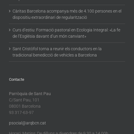
Càritas Barcelona acompanya més de 4.100 persones en el
dispositiu extraordinari de regularització
Curs d’estiu: Formació pastoral en Ecologia Integral: «La fe
de l’Església davant d’un món canviant»
Sant Cristòfol torna a reunir els conductors en la
tradicional benedicció de vehicles a Barcelona
Contacte
Parròquia de Sant Pau
C/Sant Pau, 101
08001 Barcelona
93 317-63-97
psocial@arqbcn.cat
Horari: Matins: De dilluns a divendres de 9.30 a 14.00h.